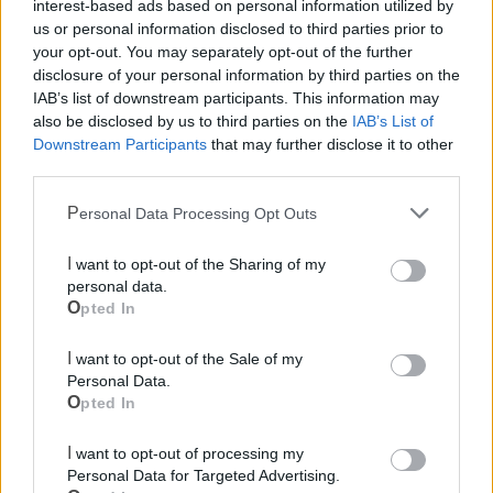
interest-based ads based on personal information utilized by
con una strategia di sistema condivisa tra tutte le forze e
us or personal information disclosed to third parties prior to
risorse socio-economiche, espressione dei territori italiani.
your opt-out. You may separately opt-out of the further
L’agricoltura può fare da perno dello sviluppo integrato di
disclosure of your personal information by third parties on the
altri settori economici e produttivi in un’ottica di sistemi
IAB’s list of downstream participants. This information may
also be disclosed by us to third parties on the
IAB’s List of
interconnessi, in grado di costruire percorsi di
Downstream Participants
that may further disclose it to other
efficientamento produttivo sostenibile”.
third parties.
“Cia-Agricoltori Italiani
-ha concluso il suo presidente
Personal Data Processing Opt Outs
nazionale, Dino Scanavino-
si candida a esserne il
promotore attivo nei territori, tra Enti e Istituti locali,
I want to opt-out of the Sharing of my
personal data.
imprese, società e mondo della ricerca.
La
ripartenza
,
Opted In
su cui lavorare,
passa per più adeguate politiche di
governo del territorio
,
ammodernamento
I want to opt-out of the Sale of my
infrastrutturale
, strategie di
'conversione ambientale'
Personal Data.
Opted In
per una gestione sostenibile di suolo e fauna selvatica
.
Serve
lo
sviluppo
di un
nuovo paradigma tecnologico
I want to opt-out of processing my
per l’agricoltura e di ‘reti d’impresa territoriali’
che
Personal Data for Targeted Advertising.
possano
puntare non solo sulla valorizzazione delle