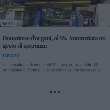
529
Agricoltura, a Massafra si coltiva
l'innovazione del CSR
TARANTO
Nella sede operativa del Consorzio Global Fresh
Fruit (collocata al km 640+400 della Strada Statale 7 Appia,
tra Taranto e Massafra) si è...