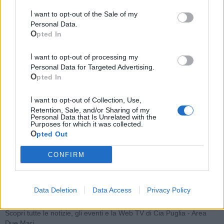
I want to opt-out of the Sale of my
Personal Data.
Opted In
Mondo CIA
I want to opt-out of processing my
Personal Data for Targeted Advertising.
Opted In
I want to opt-out of Collection, Use,
Retention, Sale, and/or Sharing of my
Personal Data that Is Unrelated with the
Purposes for which it was collected.
Opted Out
CONFIRM
Cia Agricoltori Italiani | Puglia - Area Due
Data Deletion
Data Access
Privacy Policy
Mari
Scopri tutte le notizie, gli eventi e la Web TV di Cia Puglia - Area
Due Mari