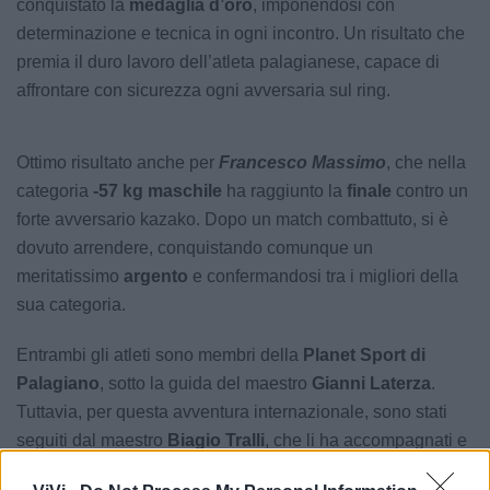
conquistato la
medaglia d’oro
, imponendosi con
determinazione e tecnica in ogni incontro. Un risultato che
premia il duro lavoro dell’atleta palagianese, capace di
affrontare con sicurezza ogni avversaria sul ring.
Ottimo risultato anche per
Francesco Massimo
, che nella
categoria
-57 kg maschile
ha raggiunto la
finale
contro un
forte avversario kazako. Dopo un match combattuto, si è
dovuto arrendere, conquistando comunque un
meritatissimo
argento
e confermandosi tra i migliori della
sua categoria.
Entrambi gli atleti sono membri della
Planet Sport di
Palagiano
, sotto la guida del maestro
Gianni Laterza
.
Tuttavia, per questa avventura internazionale, sono stati
seguiti dal maestro
Biagio Tralli
, che li ha accompagnati e
supportati durante il torneo.