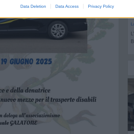
l
Data Deletion
Data Access
Privacy Policy
a
L
L
B
P