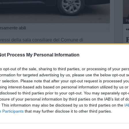
P
ersamente abili
​
P
 pressi della sala consiliare del Comune di
d
vo mezzo di trasporto per disabili, donato alla
ot Process My Personal Information
L
to opt-out of the sale, sharing to third parties, or processing of your per
asparre, sarà un importante strumento per consentire
formation for targeted advertising by us, please use the below opt-out s
ntri di terapia e di cura, migliorando la loro qualità di
C
r selection. Please note that after your opt-out request is processed y
e
eing interest-based ads based on personal information utilized by us or
disclosed to third parties prior to your opt-out. You may separately opt-
 sindaco, un breve discorso della donatrice e la
losure of your personal information by third parties on the IAB’s list of
. This information may also be disclosed by us to third parties on the
IA
Participants
that may further disclose it to other third parties.