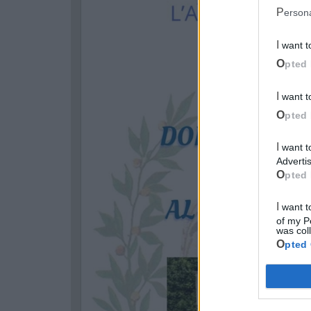
Perso
I want 
Opted 
I want 
Opted 
I want to opt-out of processing my Personal Data for Targeted
Advertis
Opted 
I want to opt-out of Collection, Use, Retention, Sale, and/or Sharing
of my P
was col
Opted