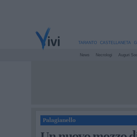
TARANTO
CASTELLANETA
G
News
Necrologi
Auguri Soc
Palagianello
Un nuovo mezzo di 