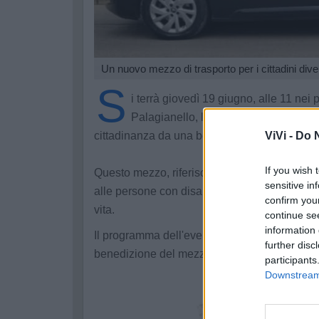
Un nuovo mezzo di trasporto per i cittadini div
S
i terrà giovedì 19 giugno, alle 11 nei
Palagianello, l'inaugurazione del nuo
cittadinanza da una benefattrice.
ViVi -
Do N
If you wish 
Questo mezzo, riferisce l'amministrazione G
sensitive in
alle persone con disabilità di raggiungere i ce
confirm you
vita.
continue se
information 
Il programma dell'evento prevede i saluti del
further disc
benedizione del mezzo.
participants
Downstream 