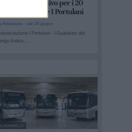
aboratorio creativo per i 20
nni di attività de I Portulani
a Redazione - sab 20 giugno
’associazione I Portulani - I Guardiani del
orgo Antico ...
ALAGIANELLO