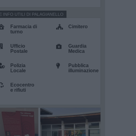
E INFO UTILI DI PALAGIANELLO
Farmacia di
Cimitero
turno
Ufficio
Guardia
Postale
Medica
Polizia
Pubblica
Locale
illuminazione
Ecocentro
e rifiuti