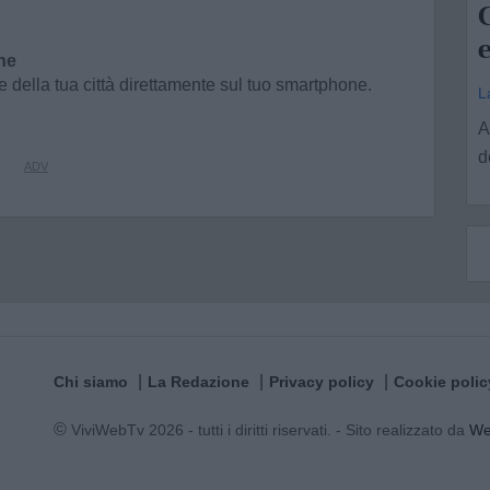
C
e
ne
e della tua città direttamente sul tuo smartphone.
L
A
d
Chi siamo
La Redazione
Privacy policy
Cookie polic
© ViviWebTv 2026 - tutti i diritti riservati. - Sito realizzato da
W