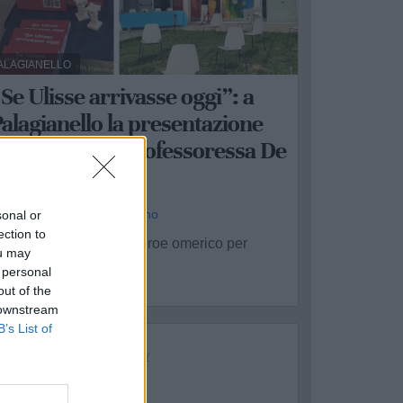
ALAGIANELLO
“Se Ulisse arrivasse oggi”: a
alagianello la presentazione
el libro della professoressa De
Leonardis
a Redazione - gio 18 giugno
sonal or
ection to
osa vedrebbe Ulisse, eroe omerico per
ou may
ccellenza, ...
 personal
out of the
 downstream
B’s List of