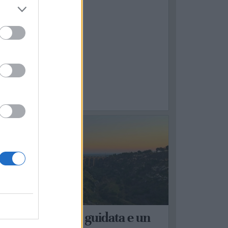
ALAGIANELLO
na passeggiata guidata e un