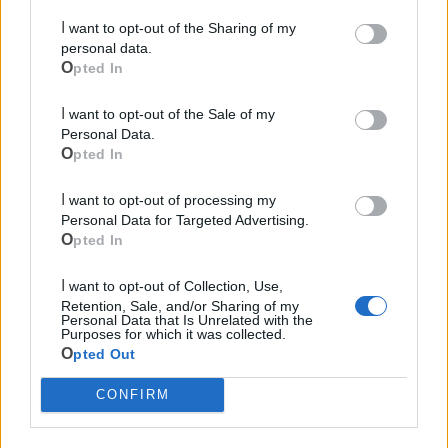
I want to opt-out of the Sharing of my
personal data.
Opted In
I want to opt-out of the Sale of my
Mondo CIA
Personal Data.
Opted In
I want to opt-out of processing my
Personal Data for Targeted Advertising.
Opted In
I want to opt-out of Collection, Use,
Retention, Sale, and/or Sharing of my
Personal Data that Is Unrelated with the
Purposes for which it was collected.
Opted Out
Cia Agricoltori Italiani | Puglia - Area Due
CONFIRM
Mari
Scopri tutte le notizie, gli eventi e la Web TV di Cia Puglia - Area