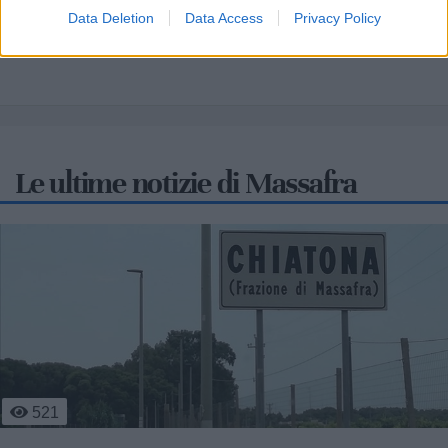
Due Mari
Data Deletion
Data Access
Privacy Policy
Le ultime notizie di Massafra
800