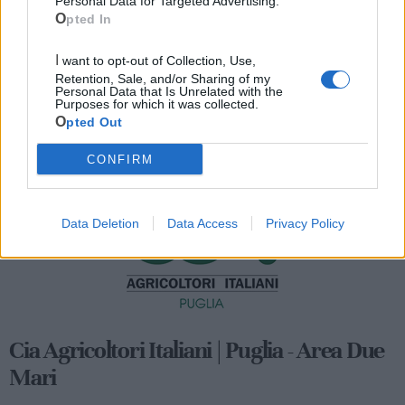
Personal Data for Targeted Advertising.
Opted In
I want to opt-out of Collection, Use,
Retention, Sale, and/or Sharing of my
Personal Data that Is Unrelated with the
Purposes for which it was collected.
Opted Out
Mondo CIA
CONFIRM
Data Deletion
Data Access
Privacy Policy
Cia Agricoltori Italiani | Puglia - Area Due
Mari