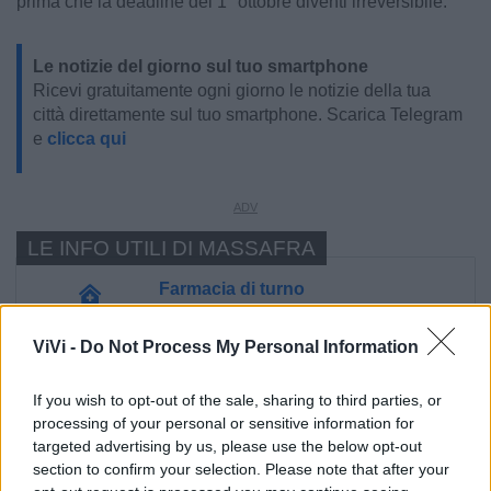
prima che la deadline del 1° ottobre diventi irreversibile.
Le notizie del giorno sul tuo smartphone
Ricevi gratuitamente ogni giorno le notizie della tua
città direttamente sul tuo smartphone. Scarica Telegram
e
clicca qui
LE INFO UTILI DI MASSAFRA
Farmacia di turno
ViVi -
Do Not Process My Personal Information
Cimitero
If you wish to opt-out of the sale, sharing to third parties, or
Ufficio Postale
processing of your personal or sensitive information for
targeted advertising by us, please use the below opt-out
section to confirm your selection. Please note that after your
Guardia Medica