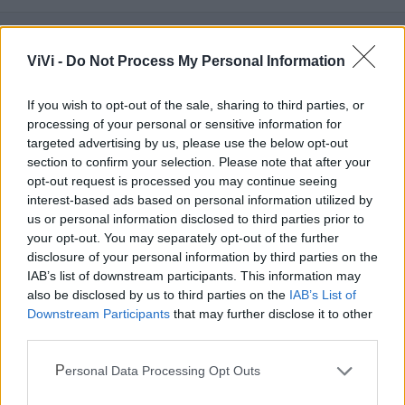
ViVi -
Do Not Process My Personal Information
Mondo CIA
If you wish to opt-out of the sale, sharing to third parties, or
processing of your personal or sensitive information for
targeted advertising by us, please use the below opt-out
section to confirm your selection. Please note that after your
opt-out request is processed you may continue seeing
interest-based ads based on personal information utilized by
us or personal information disclosed to third parties prior to
your opt-out. You may separately opt-out of the further
disclosure of your personal information by third parties on the
IAB’s list of downstream participants. This information may
also be disclosed by us to third parties on the
IAB’s List of
Cia Agricoltori Italiani | Puglia - Area Due
Downstream Participants
that may further disclose it to other
Mari
third parties.
Scopri tutte le notizie, gli eventi e la Web TV di Cia Puglia - Area
Personal Data Processing Opt Outs
Due Mari