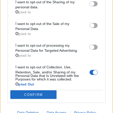
I want to opt-out of the Sharing of my
personal data.
Opted In
I want to opt-out of the Sale of my
Personal Data.
Opted In
Le ultime notizie di Mottola
I want to opt-out of processing my
Personal Data for Targeted Advertising.
Opted In
I want to opt-out of Collection, Use,
Retention, Sale, and/or Sharing of my
Personal Data that Is Unrelated with the
Purposes for which it was collected.
Opted Out
724
CONFIRM
Mottola si riappropria della sua banda: il
Data Deletion
Data Access
Privacy Policy