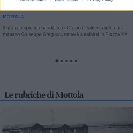
5 agosto il concerto omaggio alla città
MOTTOLA
Il gran complesso bandistico «Orazio Gentile», diretto dal
maestro Giuseppe Gregucci, tornerà a esibirsi in Piazza XX
Settembre a Mottola...
Le rubriche di Mottola