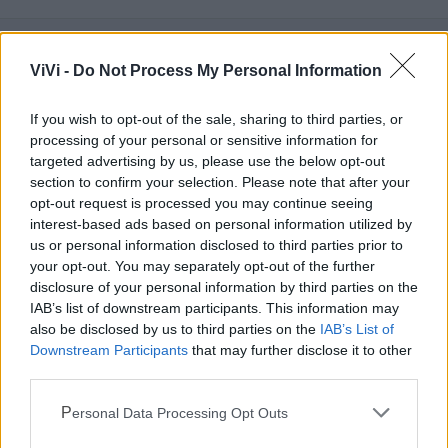
ViVi -
Do Not Process My Personal Information
Mondo CIA
If you wish to opt-out of the sale, sharing to third parties, or
processing of your personal or sensitive information for
targeted advertising by us, please use the below opt-out
section to confirm your selection. Please note that after your
opt-out request is processed you may continue seeing
interest-based ads based on personal information utilized by
us or personal information disclosed to third parties prior to
your opt-out. You may separately opt-out of the further
disclosure of your personal information by third parties on the
IAB’s list of downstream participants. This information may
also be disclosed by us to third parties on the
IAB’s List of
Cia Agricoltori Italiani | Puglia - Area Due
Downstream Participants
that may further disclose it to other
Mari
third parties.
Scopri tutte le notizie, gli eventi e la Web TV di Cia Puglia - Area
Personal Data Processing Opt Outs
Due Mari