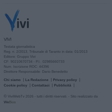
VIVI
Testata giornalistica
Reg. n. 2/2013, Tribunale di Taranto in data: 01/2013
Editore: Gruppo Vivi
CF: 90210670734 - P.I.: 02985660733
Num. Iscrizione ROC: 44396
Direttore Responsabile: Dario Benedetto
Chi siamo
La Redazione
Privacy policy
Cookie policy
Contattaci
Pubblicità
© ViviWebTv 2026 - tutti i diritti riservati. - Sito realizzato da
We
Bios