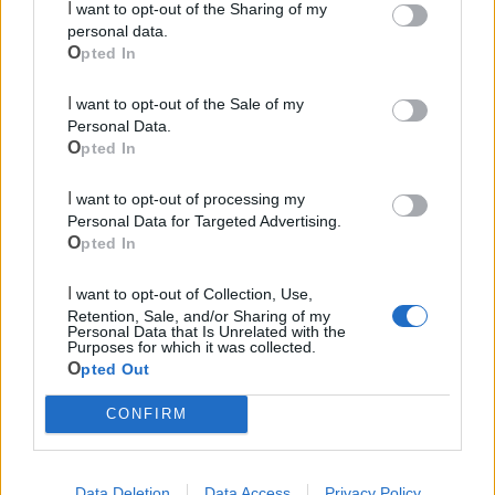
I want to opt-out of the Sharing of my
personal data.
Opted In
I want to opt-out of the Sale of my
Personal Data.
Opted In
Le ultime notizie di Mottola
I want to opt-out of processing my
Personal Data for Targeted Advertising.
Opted In
I want to opt-out of Collection, Use,
Retention, Sale, and/or Sharing of my
Personal Data that Is Unrelated with the
Purposes for which it was collected.
Opted Out
718
CONFIRM
Mottola si riappropria della sua banda: il
Data Deletion
Data Access
Privacy Policy