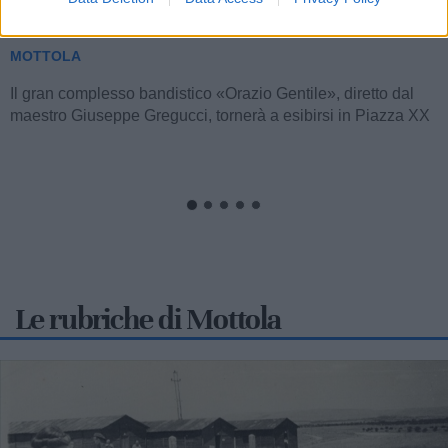
5 agosto il concerto omaggio alla città
MOTTOLA
Il gran complesso bandistico «Orazio Gentile», diretto dal
maestro Giuseppe Gregucci, tornerà a esibirsi in Piazza XX
Settembre a Mottola...
Le rubriche di Mottola