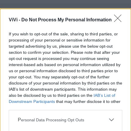
ViVi -
Do Not Process My Personal Information
Mondo CIA
If you wish to opt-out of the sale, sharing to third parties, or
processing of your personal or sensitive information for
targeted advertising by us, please use the below opt-out
section to confirm your selection. Please note that after your
opt-out request is processed you may continue seeing
interest-based ads based on personal information utilized by
us or personal information disclosed to third parties prior to
your opt-out. You may separately opt-out of the further
disclosure of your personal information by third parties on the
IAB’s list of downstream participants. This information may
also be disclosed by us to third parties on the
IAB’s List of
Cia Agricoltori Italiani | Puglia - Area Due
Downstream Participants
that may further disclose it to other
Mari
third parties.
Scopri tutte le notizie, gli eventi e la Web TV di Cia Puglia - Area
Personal Data Processing Opt Outs
Due Mari