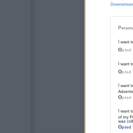
Downstream 
Perso
I want 
Opted 
I want 
Opted 
I want to opt-out of processing my Personal Data for Targeted
Advertis
Opted 
I want to opt-out of Collection, Use, Retention, Sale, and/or Sharing
of my P
was col
Opted