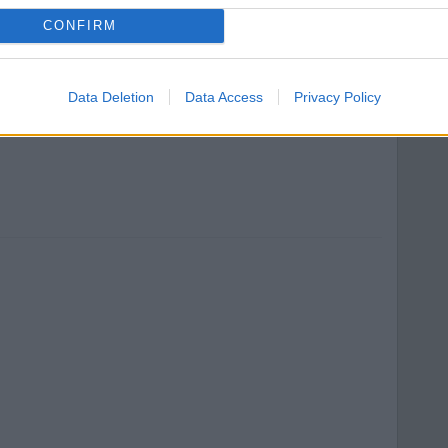
CONFIRM
eta Marina è in piazza Kennedy snc
Data Deletion
Data Access
Privacy Policy