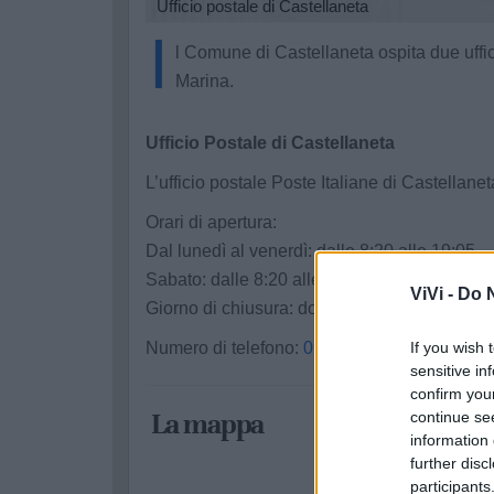
Ufficio postale di Castellaneta
I
l Comune di Castellaneta ospita due uffic
Marina.
Ufficio Postale di Castellaneta
L’ufficio postale Poste Italiane di Castellane
Orari di apertura:
Dal lunedì al venerdì: dalle 8:20 alle 19:05
Sabato: dalle 8:20 alle 12:35
ViVi -
Do N
Giorno di chiusura: domenica
If you wish 
Numero di telefono:
099 8445749
sensitive in
confirm you
La mappa
continue se
information 
further disc
participants