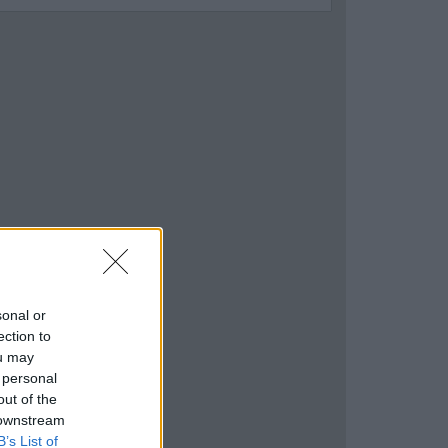
sonal or
ection to
ou may
 personal
out of the
 downstream
B’s List of