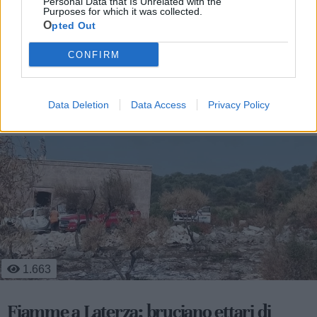
Personal Data that Is Unrelated with the
Purposes for which it was collected.
Opted Out
CONFIRM
Le ultime notizie di Laterza
Data Deletion
Data Access
Privacy Policy
1.663
Fiamme a Laterza: bruciano ettari di