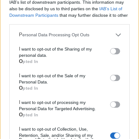
IAB’s list of downstream participants. This information may
also be disclosed by us to third parties on the
IAB’s List of
Downstream Participants
that may further disclose it to other
third parties.
Mondo CIA
Personal Data Processing Opt Outs
I want to opt-out of the Sharing of my
personal data.
Opted In
I want to opt-out of the Sale of my
Personal Data.
Opted In
I want to opt-out of processing my
Cia Agricoltori Italiani | Puglia - Area Due
Personal Data for Targeted Advertising.
Mari
Opted In
Scopri tutte le notizie, gli eventi e la Web TV di Cia Puglia - Area
I want to opt-out of Collection, Use,
Due Mari
Retention, Sale, and/or Sharing of my