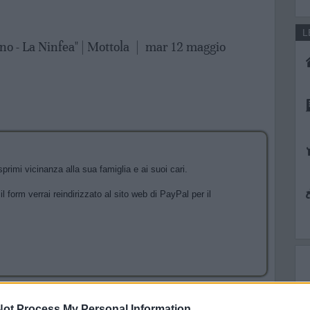
L
no - La Ninfea" | Mottola
|
mar 12 maggio
primi vicinanza alla sua famiglia e ai suoi cari.
l form verrai reindirizzato al sito web di PayPal per il
ot Process My Personal Information