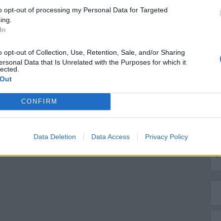
ing.
In
ersonal Data that Is Unrelated with the Purposes for which it
lected.
 Out
CONFIRM
M
Data Deletion
Data Access
Privacy Policy
A
g