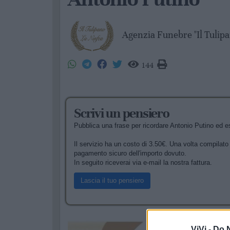
Agenzia Funebre "Il Tulipa
144
Scrivi un pensiero
Pubblica una frase per ricordare Antonio Putino ed es
Il servizio ha un costo di 3.50€. Una volta compilato i
pagamento sicuro dell'importo dovuto.
In seguito riceverai via e-mail la nostra fattura.
Lascia il tuo pensiero
ViVi -
Do N