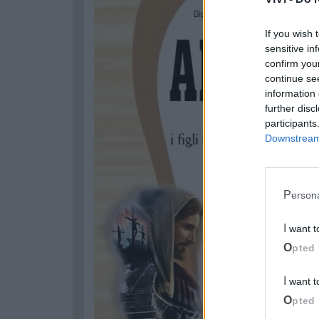
If you wish 
sensitive in
confirm you
continue se
information 
further disc
participants
Downstream 
Perso
I want 
Opted 
I want 
Opted 