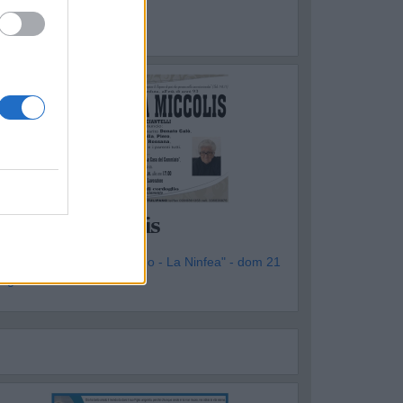
OTTOLA
Vincenza Miccolis
genzia Funebre "Il Tulipano - La Ninfea" - dom 21
iugno