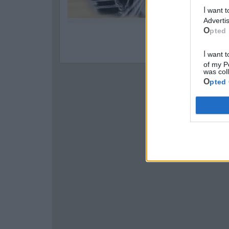
I want to opt-out of processing my Personal Data for Targeted
Advertis
Opted 
I want to opt-out of Collection, Use, Retention, Sale, and/or Sharing
of my P
was col
Opted