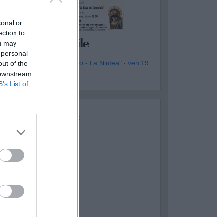
sonal or
OTTOLA
ection to
asqualino Gentile
ou may
 personal
genzia Funebre "Il Tulipano - La Ninfea" - ven 19
out of the
iugno
 downstream
B’s List of