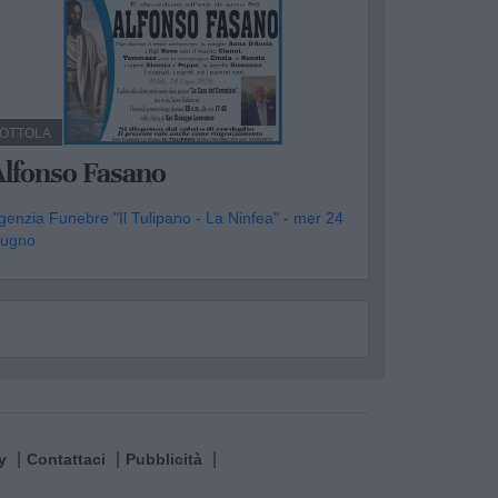
OTTOLA
Alfonso Fasano
genzia Funebre "Il Tulipano - La Ninfea" - mer 24
iugno
y
Contattaci
Pubblicità