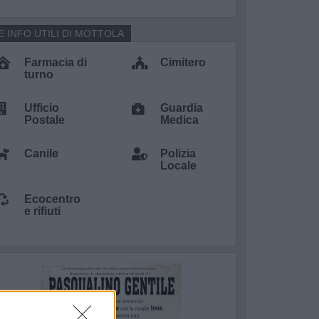
E INFO UTILI DI MOTTOLA
Farmacia di
Cimitero
turno
Ufficio
Guardia
Postale
Medica
Canile
Polizia
Locale
Ecocentro
e rifiuti