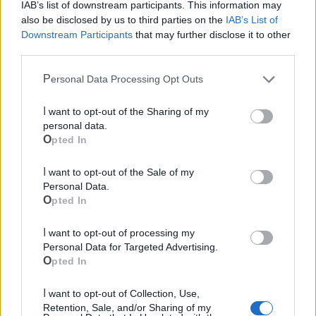
IAB’s list of downstream participants. This information may
also be disclosed by us to third parties on the
IAB’s List of
Downstream Participants
that may further disclose it to other
third parties.
Mondo CIA
Personal Data Processing Opt Outs
I want to opt-out of the Sharing of my
personal data.
Opted In
I want to opt-out of the Sale of my
Personal Data.
Opted In
I want to opt-out of processing my
Cia Agricoltori Italiani | Puglia - Area Due
Personal Data for Targeted Advertising.
Mari
Opted In
Scopri tutte le notizie, gli eventi e la Web TV di Cia Puglia - Area
I want to opt-out of Collection, Use,
Due Mari
Retention, Sale, and/or Sharing of my