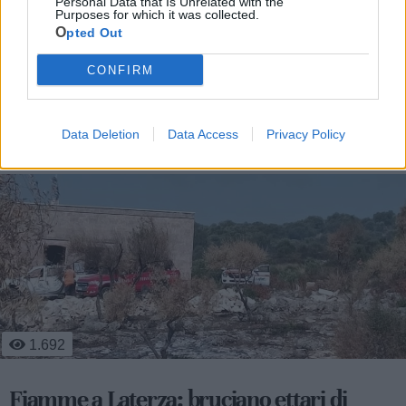
Personal Data that Is Unrelated with the
Purposes for which it was collected.
Opted Out
CONFIRM
Le ultime notizie di Laterza
Data Deletion
Data Access
Privacy Policy
1.692
Fiamme a Laterza: bruciano ettari di