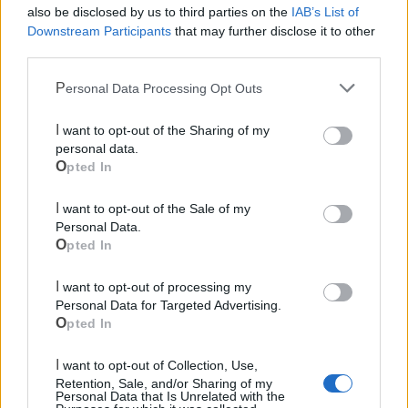
also be disclosed by us to third parties on the
IAB’s List of
Downstream Participants
that may further disclose it to other
third parties.
Personal Data Processing Opt Outs
I want to opt-out of the Sharing of my
Cia Agricoltori Italiani | Puglia - Area Due
personal data.
Mari
Opted In
Scopri tutte le notizie, gli eventi e la Web TV di Cia Puglia - Area
I want to opt-out of the Sale of my
Due Mari
Personal Data.
Opted In
I want to opt-out of processing my
Personal Data for Targeted Advertising.
Opted In
I want to opt-out of Collection, Use,
Le ultime notizie di Mottola
Retention, Sale, and/or Sharing of my
Personal Data that Is Unrelated with the