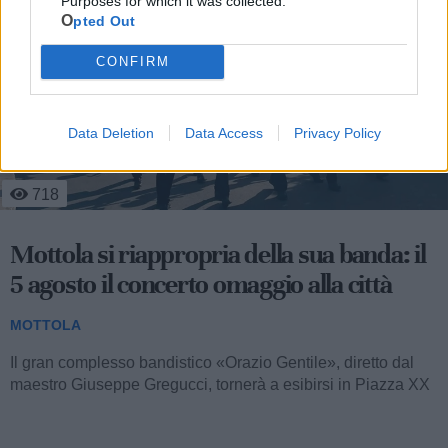
Purposes for which it was collected.
Opted Out
CONFIRM
Data Deletion
Data Access
Privacy Policy
1.388
Massafra, Mottola e Crispiano: controlli
straordinari dei carabinieri, due denunce
e vari sequestri
MOTTOLA
Nel corso dell’ultimo fine settimana, i comuni di Massafra,
Mottola e Crispiano sono stati teatro di un’intensa attività di
controllo...