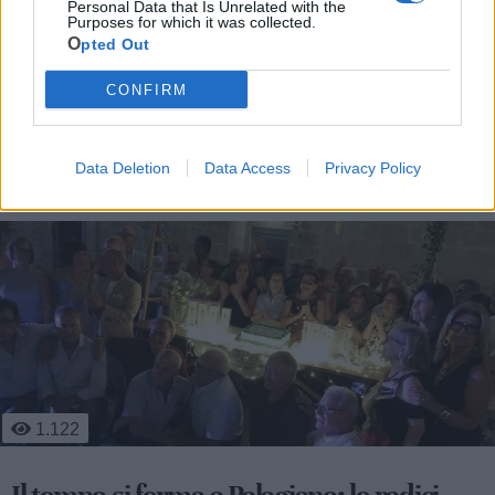
Personal Data that Is Unrelated with the
Purposes for which it was collected.
Opted Out
CONFIRM
Le ultime notizie di Palagiano
Data Deletion
Data Access
Privacy Policy
1.122