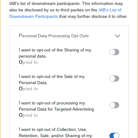
IAB’s list of downstream participants. This information may
also be disclosed by us to third parties on the
IAB’s List of
Downstream Participants
that may further disclose it to other
third parties.
Mondo CIA
Personal Data Processing Opt Outs
I want to opt-out of the Sharing of my
personal data.
Opted In
I want to opt-out of the Sale of my
Personal Data.
Opted In
I want to opt-out of processing my
Cia Agricoltori Italiani | Puglia - Area Due
Personal Data for Targeted Advertising.
Opted In
Mari
Scopri tutte le notizie, gli eventi e la Web TV di Cia Puglia - Area
I want to opt-out of Collection, Use,
Due Mari
Retention, Sale, and/or Sharing of my