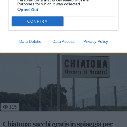
Personal Data that Is Unrelated with the
Purposes for which it was collected.
Opted Out
CONFIRM
Le ultime notizie di Palagiano
Data Deletion
Data Access
Privacy Policy
115
Chiatona: sacchi gratis in spiaggia per