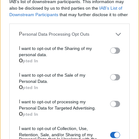
IAB’s list of downstream participants. This information may
also be disclosed by us to third parties on the
IAB’s List of
Downstream Participants
that may further disclose it to other
third parties.
Mondo CIA
Personal Data Processing Opt Outs
I want to opt-out of the Sharing of my
personal data.
Opted In
I want to opt-out of the Sale of my
Personal Data.
Opted In
I want to opt-out of processing my
Cia Agricoltori Italiani | Puglia - Area Due
Personal Data for Targeted Advertising.
Mari
Opted In
Scopri tutte le notizie, gli eventi e la Web TV di Cia Puglia - Area
I want to opt-out of Collection, Use,
Due Mari
Retention, Sale, and/or Sharing of my