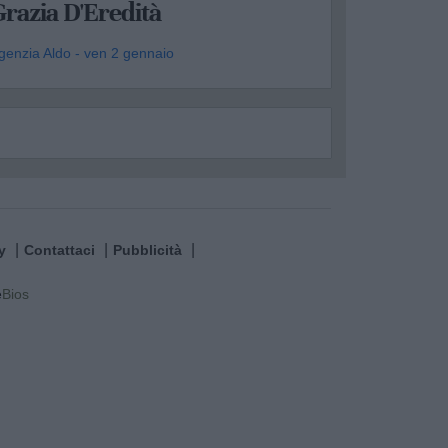
razia D'Eredità
genzia Aldo - ven 2 gennaio
y
Contattaci
Pubblicità
e
Bios