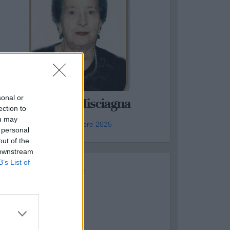
ASSAFRA
sonal or
Maria Rosaria Misciagna
ection to
ou may
genzia Aldo - ven 5 dicembre 2025
 personal
out of the
 downstream
B’s List of