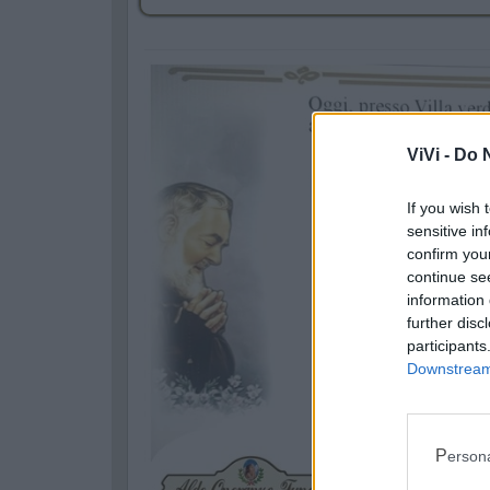
ViVi -
Do N
If you wish 
sensitive in
confirm you
continue se
information 
further disc
participants
Downstream 
Perso