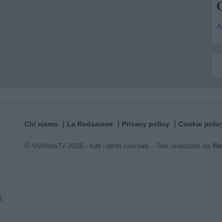
G
A
Chi siamo
La Redazione
Privacy policy
Cookie polic
© ViviWebTv 2026 - tutti i diritti riservati. - Sito realizzato da
W
3