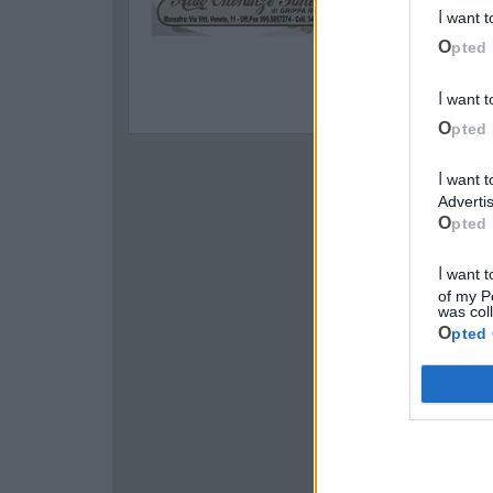
I want 
Opted 
I want 
Opted 
I want to opt-out of processing my Personal Data for Targeted
Advertis
Opted 
I want to opt-out of Collection, Use, Retention, Sale, and/or Sharing
of my P
was col
Opted