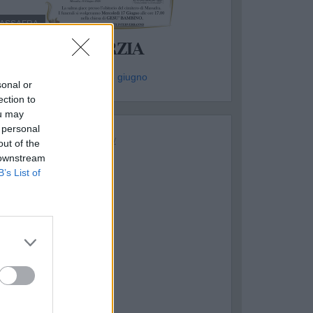
ASSAFRA
CATERINA MARZIA
genzia Coronese - mar 16 giugno
sonal or
ection to
ou may
 personal
out of the
 downstream
B’s List of