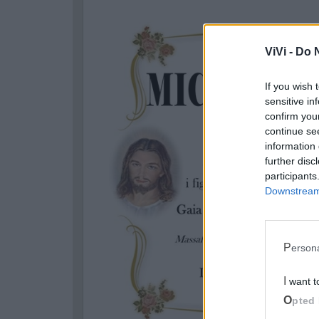
ViVi -
Do N
If you wish 
sensitive in
confirm you
continue se
information 
further disc
participants
Downstream 
Perso
I want 
Opted 