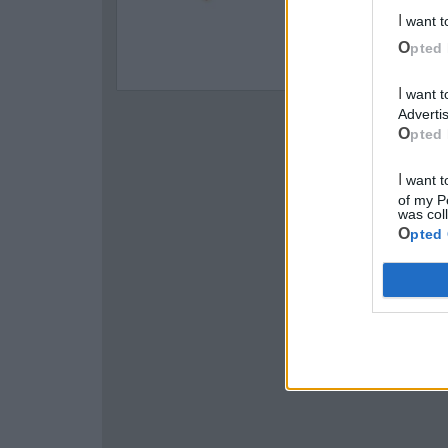
I want 
Opted 
I want to opt-out of processing my Personal Data for Targeted
Advertis
Opted 
I want to opt-out of Collection, Use, Retention, Sale, and/or Sharing
of my P
was col
Opted