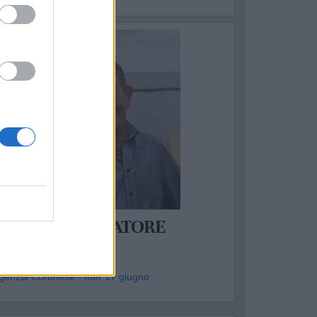
ASSAFRA
ANTONIO SALVATORE
DALL'ARMI
genzia Coronese - mer 17 giugno