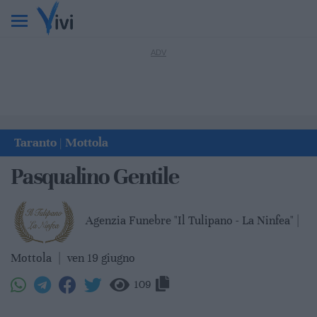
Taranto
Mottola
|
Pasqualino Gentile
Agenzia Funebre "Il Tulipano - La Ninfea" |
Mottola
|
ven 19 giugno
109