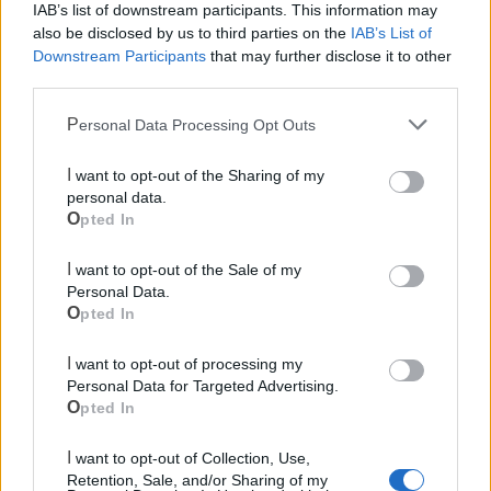
IAB’s list of downstream participants. This information may
also be disclosed by us to third parties on the
IAB’s List of
Downstream Participants
that may further disclose it to other
third parties.
Mondo CIA
Personal Data Processing Opt Outs
I want to opt-out of the Sharing of my
personal data.
Opted In
I want to opt-out of the Sale of my
Personal Data.
Opted In
I want to opt-out of processing my
Cia Agricoltori Italiani | Puglia - Area Due
Personal Data for Targeted Advertising.
Mari
Opted In
Scopri tutte le notizie, gli eventi e la Web TV di Cia Puglia - Area
I want to opt-out of Collection, Use,
Due Mari
Retention, Sale, and/or Sharing of my