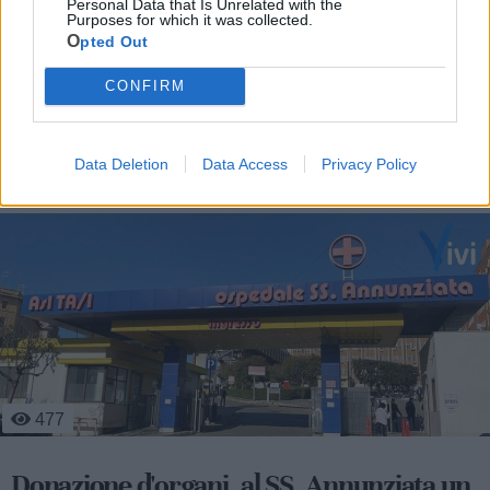
Personal Data that Is Unrelated with the
Purposes for which it was collected.
Opted Out
CONFIRM
Le ultime notizie di Taranto
Data Deletion
Data Access
Privacy Policy
477
Donazione d'organi, al SS. Annunziata un