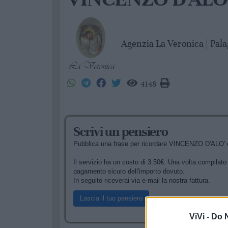
Agenzia La Veronica | Pal
4148
Scrivi un pensiero
Pubblica una frase per ricordare VINCENZO D'ALO' ed 
Il servizio ha un costo di 3.50€. Una volta compilato i
pagamento sicuro dell'importo dovuto.
In seguito riceverai via e-mail la nostra fattura.
Lascia il tuo pensiero
ViVi -
Do N