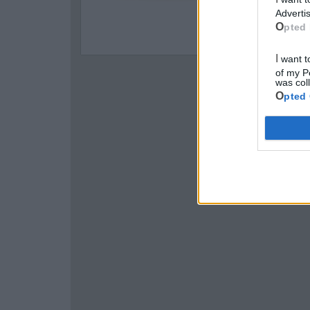
Advertis
Opted 
I want to opt-out of Collection, Use, Retention, Sale, and/or Sharing
of my P
was col
Opted