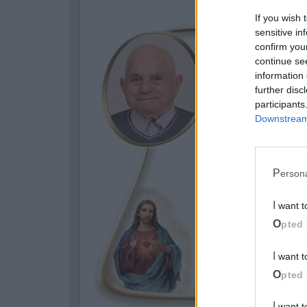
If you wish 
sensitive in
confirm you
continue se
information 
further disc
participants
Downstream 
Perso
I want 
Opted 
I want 
Opted 
I want to opt-out of processing my Personal Data for Targeted