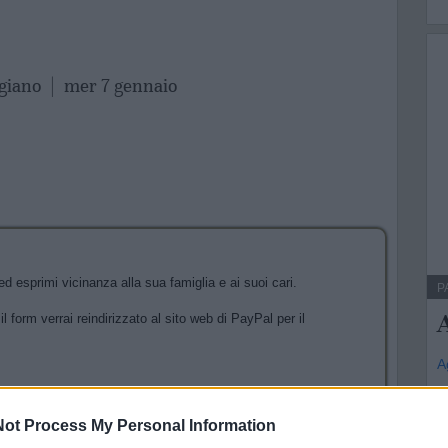
agiano
|
mer 7 gennaio
esprimi vicinanza alla sua famiglia e ai suoi cari.
P
l form verrai reindirizzato al sito web di PayPal per il
A
ot Process My Personal Information