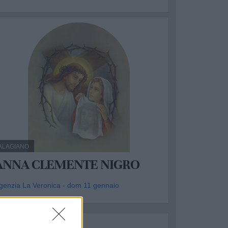
ALAGIANO
ANNA CLEMENTE NIGRO
genzia La Veronica - dom 11 gennaio