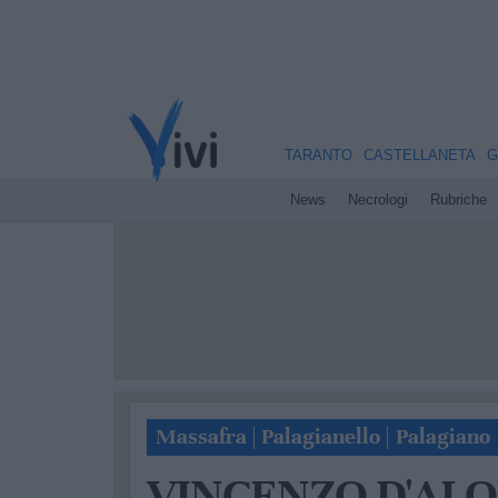
TARANTO
CASTELLANETA
G
News
Necrologi
Rubriche
Massafra
|
Palagianello
|
Palagiano
VINCENZO D'ALO