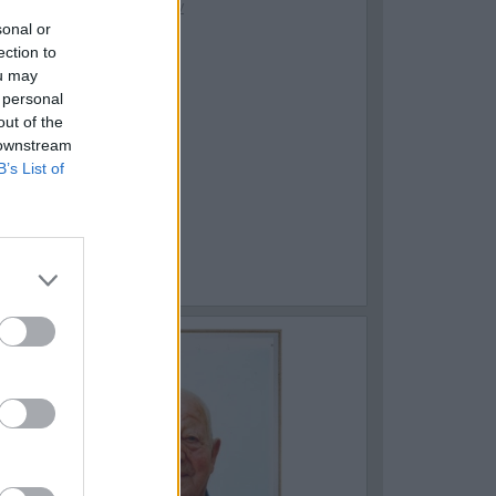
sonal or
ection to
ou may
 personal
out of the
 downstream
B’s List of