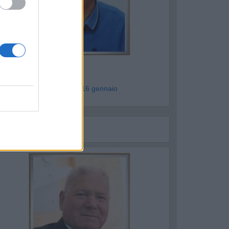
ALAGIANO
VITO CUSCITO
genzia La Veronica - ven 16 gennaio