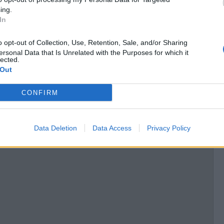
ing.
In
P
ersonal Data that Is Unrelated with the Purposes for which it
lected.
 Out
A
CONFIRM
Data Deletion
Data Access
Privacy Policy