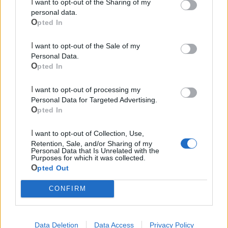
I want to opt-out of the Sharing of my
personal data.
Opted In
I want to opt-out of the Sale of my
Personal Data.
Le ultime notizie di Massafra
Opted In
I want to opt-out of processing my
Personal Data for Targeted Advertising.
Opted In
I want to opt-out of Collection, Use,
Retention, Sale, and/or Sharing of my
Personal Data that Is Unrelated with the
Purposes for which it was collected.
Opted Out
3
197
CONFIRM
Rotaract Massafra: Luca Damiano Araco
Data Deletion
Data Access
Privacy Policy