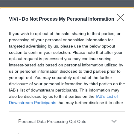
ViVi -
Do Not Process My Personal Information
Mondo CIA
If you wish to opt-out of the sale, sharing to third parties, or
processing of your personal or sensitive information for
targeted advertising by us, please use the below opt-out
section to confirm your selection. Please note that after your
opt-out request is processed you may continue seeing
interest-based ads based on personal information utilized by
us or personal information disclosed to third parties prior to
your opt-out. You may separately opt-out of the further
disclosure of your personal information by third parties on the
IAB’s list of downstream participants. This information may
Cia Agricoltori Italiani | Puglia - Area Due
also be disclosed by us to third parties on the
IAB’s List of
Downstream Participants
that may further disclose it to other
Mari
third parties.
Scopri tutte le notizie, gli eventi e la Web TV di Cia Puglia - Area
Personal Data Processing Opt Outs
Due Mari