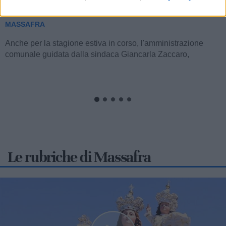
è il nuovo presidente
MASSAFRA
Nella giornata di sabato 1° agosto, si è svolta la tradizionale
cerimonia del Passaggio delle Consegne, durante la quale
Luca Damiano Araco...
Le rubriche di Massafra