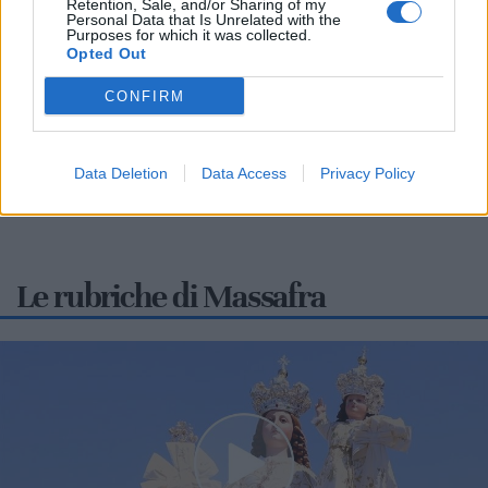
Retention, Sale, and/or Sharing of my
MASSAFRA
Personal Data that Is Unrelated with the
Purposes for which it was collected.
Nella giornata di lunedì 10 agosto, in occasione della notte
Opted Out
di San Lorenzo, la località marina di Chiatona ospiterà
CONFIRM
un'iniziativa...
Data Deletion
Data Access
Privacy Policy
Le rubriche di Massafra