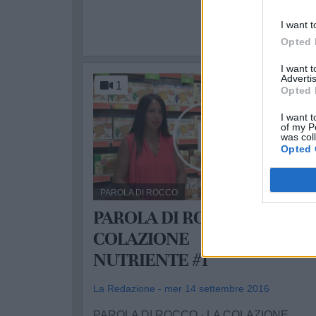
I want t
Opted 
I want 
Advertis
1
Opted 
I want t
of my P
was col
Opted 
PAROLA DI ROCCO
PAROLA DI ROCCO · LA
COLAZIONE
NUTRIENTE #1
La Redazione - mer 14 settembre 2016
PAROLA DI ROCCO · LA COLAZIONE