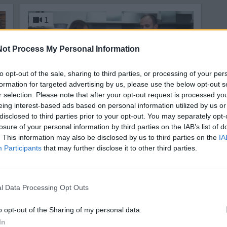
1
ot Process My Personal Information
to opt-out of the sale, sharing to third parties, or processing of your per
formation for targeted advertising by us, please use the below opt-out s
r selection. Please note that after your opt-out request is processed y
PAROLA DI ROCCO
eing interest-based ads based on personal information utilized by us or
PAROLA DI ROCCO · I
disclosed to third parties prior to your opt-out. You may separately opt-
PRIMI PIATTI #2
losure of your personal information by third parties on the IAB’s list of
. This information may also be disclosed by us to third parties on the
IA
Participants
that may further disclose it to other third parties.
La Redazione - mer 28 settembre 2016
PAROLA DI ROCCO · I PRIMI PIATTI #2 | ©
.
n. c. ...
l Data Processing Opt Outs
o opt-out of the Sharing of my personal data.
In