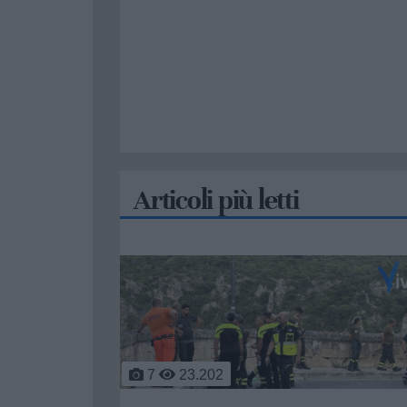
Articoli più letti
2
21.518