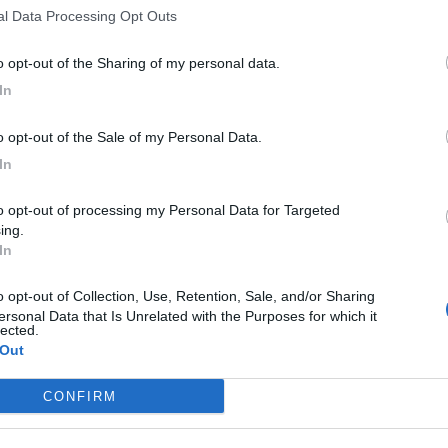
vo dei carabinieri di Matera.
nal Data Processing Opt Outs
à la presidente della pro loco “Domenica Terrusi” di
to opt-out of the Sharing of my personal data.
rare le vicende e le testimonianze contenute nel
In
to opt-out of the Sale of my Personal Data.
ne
In
e della tua città direttamente sul tuo smartphone.
ing.
In
ersonal Data that Is Unrelated with the Purposes for which it
lected.
 Out
C
A
CONFIRM
“