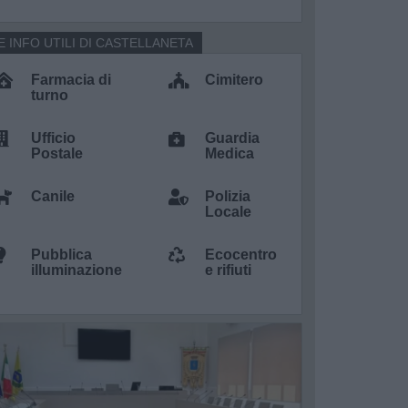
E INFO UTILI DI CASTELLANETA
Farmacia di
Cimitero
turno
Ufficio
Guardia
Postale
Medica
Canile
Polizia
Locale
Pubblica
Ecocentro
illuminazione
e rifiuti