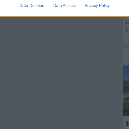
s
Data Deletion
Data Access
Privacy Policy
L
C
n
C
E