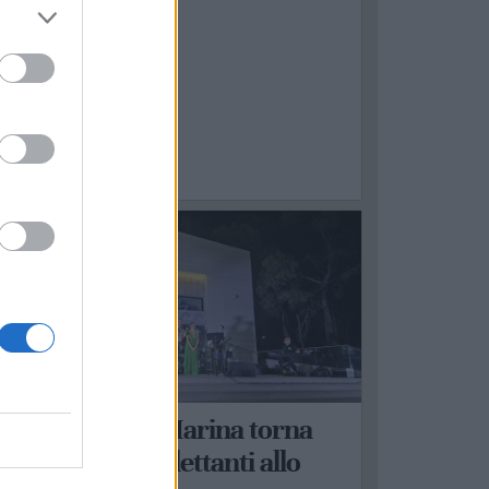
ASTELLANETA
 Castellaneta Marina torna
La Corrida – Dilettanti allo