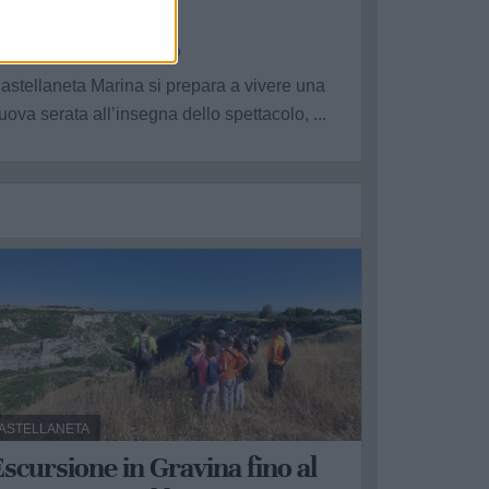
baraglio”
a Redazione - gio 30 luglio
astellaneta Marina si prepara a vivere una
uova serata all’insegna dello spettacolo, ...
ASTELLANETA
scursione in Gravina fino al