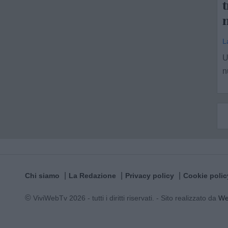
t
n
L
U
n
Chi siamo
La Redazione
Privacy policy
Cookie polic
© ViviWebTv 2026 - tutti i diritti riservati. - Sito realizzato da
W