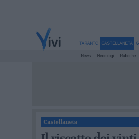
TARANTO
CASTELLANETA
G
News
Necrologi
Rubriche
Castellaneta
Il riscatto dei vinti