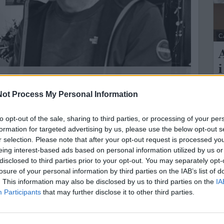
C
A
i
L
ot Process My Personal Information
rrone sarà presentato il 9 luglio alle 19:30 in via Punta
S
nfronto intitolato «Dentro la Ferocia: storie, memoria e
c
to opt-out of the sale, sharing to third parties, or processing of your per
formation for targeted advertising by us, please use the below opt-out s
..
ne degli eventi estivi del Comune, offrirà una precisa
r selection. Please note that after your opt-out request is processed y
eing interest-based ads based on personal information utilized by us or
mi centrali trattati all'interno della pubblicazione.
disclosed to third parties prior to your opt-out. You may separately opt-
zionali affidati al sindaco di Castellaneta, Gianni Di
losure of your personal information by third parties on the IAB’s list of
. This information may also be disclosed by us to third parties on the
IA
i, e all’assessore allo Sport, Agostino De Bellis.
Participants
that may further disclose it to other third parties.
 con gli interventi dell’autore e giornalista Andrea
 Matera, Alessio Coccioli, e del tenente colonnello