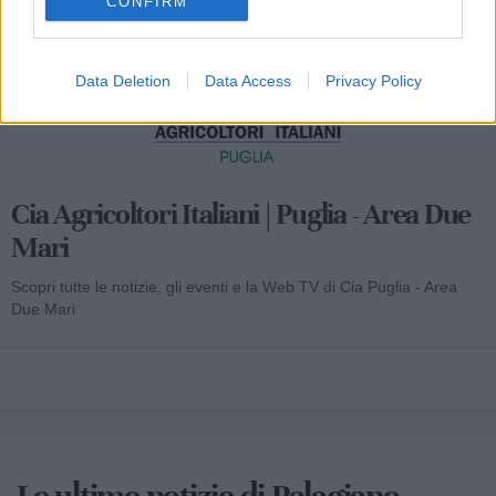
CONFIRM
Data Deletion
Data Access
Privacy Policy
Cia Agricoltori Italiani | Puglia - Area Due
Mari
Scopri tutte le notizie, gli eventi e la Web TV di Cia Puglia - Area
Due Mari