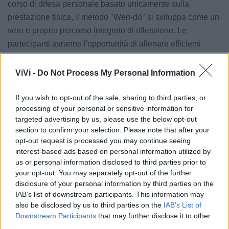
corso di difesa personale basato unicamente sulla
prestazione fisica, il metodo "Wen-do" si sviluppa come un
vero e proprio percorso integrato di riflessione. Le
partecipanti avranno l'opportunità di allenare efficienti
tecniche di liberazione e contrattacco, imparando al
contempo a prendere piena consapevolezza della sacralità
ViVi -
Do Not Process My Personal Information
e dell'inviolabilità del proprio corpo e del proprio spazio
vitale, così da porsi con fermezza di fronte a qualsiasi
If you wish to opt-out of the sale, sharing to third parties, or
processing of your personal or sensitive information for
forma di mancanza di rispetto.
targeted advertising by us, please use the below opt-out
section to confirm your selection. Please note that after your
opt-out request is processed you may continue seeing
interest-based ads based on personal information utilized by
us or personal information disclosed to third parties prior to
Le notizie del giorno sul tuo smartphone
your opt-out. You may separately opt-out of the further
Ricevi gratuitamente ogni giorno le notizie della tua
disclosure of your personal information by third parties on the
città direttamente sul tuo smartphone. Scarica Telegram
IAB’s list of downstream participants. This information may
e
clicca qui
also be disclosed by us to third parties on the
IAB’s List of
Downstream Participants
that may further disclose it to other
third parties.