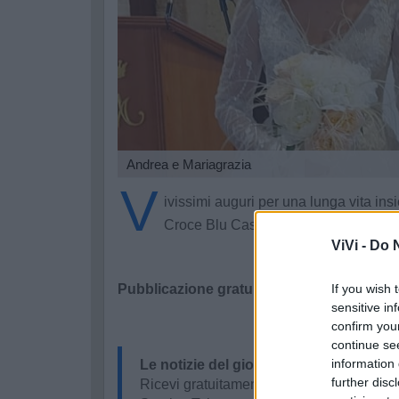
Andrea e Mariagrazia
V
ivissimi auguri per una lunga vita in
Croce Blu Castellaneta.
ViVi -
Do N
Pubblicazione gratuita tramite codice pro
If you wish 
sensitive in
confirm you
continue se
information 
Le notizie del giorno sul tuo smartpho
further disc
Ricevi gratuitamente ogni giorno le notizi