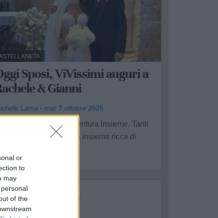
ASTELLANETA
ggi Sposi, ViVissimi auguri a
Rachele & Gianni
ichele Lama - mar 7 ottobre 2025
ggi inizia la vostra avventura insieme. Tanti
uguri per una lunga vita insieme ricca di
licita' ...
sonal or
ection to
ou may
 personal
out of the
 downstream