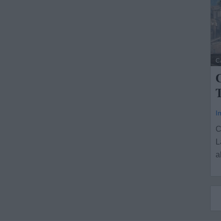
C
C
T
I
C
L
a