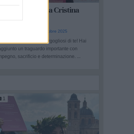
ongratulazioni a Cristina
taffieri
reco Emanuela - gio 9 ottobre 2025
iamo immensamente orgogliosi di te! Hai
aggiunto un traguardo importante con
mpegno, sacrificio e determinazione. ...
1