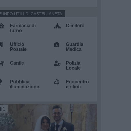
E INFO UTILI DI CASTELLANETA
Farmacia di
Cimitero
turno
Ufficio
Guardia
Postale
Medica
Canile
Polizia
Locale
Pubblica
Ecocentro
illuminazione
e rifiuti
1