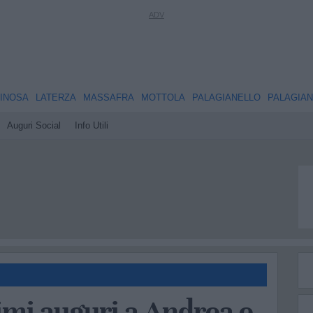
INOSA
LATERZA
MASSAFRA
MOTTOLA
PALAGIANELLO
PALAGIA
Auguri Social
Info Utili
imi auguri a Andrea e