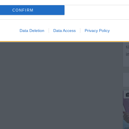
C
CONFIRM
S
G
Data Deletion
Data Access
Privacy Policy
S
r
i