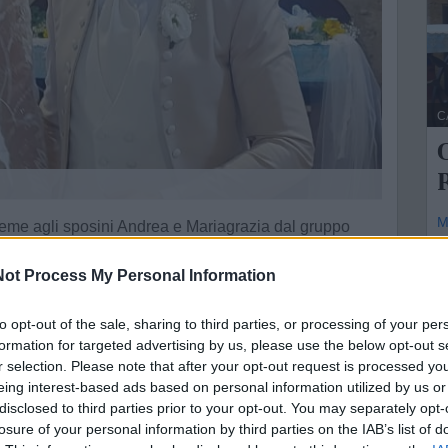
C
O
M
sieme agli sposini Andrea e Mariagrazia dal gruppo
O
ot Process My Personal Information
a
fe
mozionale.
to opt-out of the sale, sharing to third parties, or processing of your per
formation for targeted advertising by us, please use the below opt-out s
r selection. Please note that after your opt-out request is processed y
eing interest-based ads based on personal information utilized by us or
disclosed to third parties prior to your opt-out. You may separately opt-
ne
losure of your personal information by third parties on the IAB’s list of
e della tua città direttamente sul tuo smartphone.