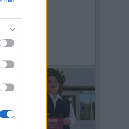
B’s List of
1
ASTELLANETA