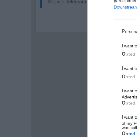
participants
Scarica Telegram e
clicca qui
Downstream 
Perso
I want 
Opted 
I want 
Opted 
I want to opt-out of processing my Personal Data for Targeted
Advertis
Opted 
I want to opt-out of Collection, Use, Retention, Sale, and/or Sharing
of my P
was col
Opted