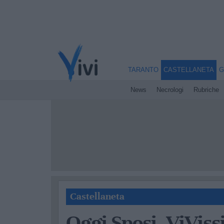
TARANTO
CASTELLANETA
G
News
Necrologi
Rubriche
Castellaneta
Oggi Sposi, ViViss