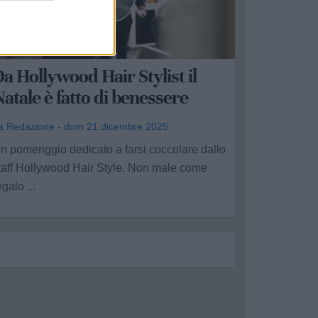
UBBLICITÀ REDAZIONALE
a Hollywood Hair Stylist il
atale è fatto di benessere
a Redazione - dom 21 dicembre 2025
n pomeriggio dedicato a farsi coccolare dallo
taff Hollywood Hair Style. Non male come
egalo ...