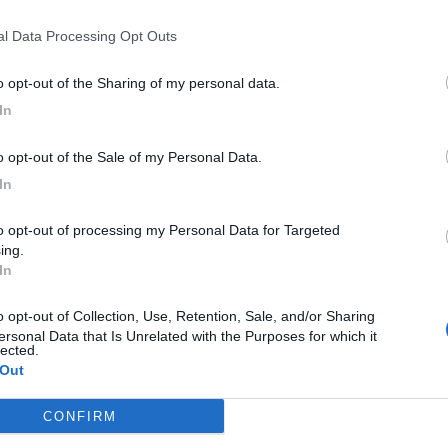
de APPS si terrà domenica 30 novembre alle 19:30
.
nal Data Processing Opt Outs
degli ambienti e poi un rinfresco di benvenuto.
P
L
utti con la
grande offerta-lancio valida per una
to opt-out of the Sharing of my personal data.
A
ltabili in questo volantino:
In
L
to opt-out of the Sale of my Personal Data.
S
In
p
..
ing.
In
ersonal Data that Is Unrelated with the Purposes for which it
lected.
 Out
CONFIRM