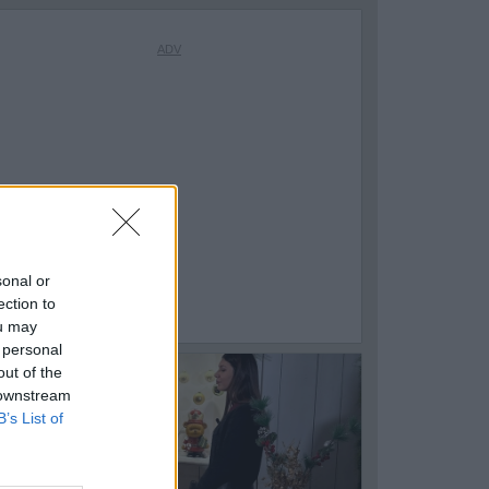
sonal or
ection to
ou may
 personal
out of the
10
 downstream
B’s List of