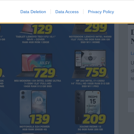
Data Deletion
Data Access
Privacy Policy
P
D
N
L
U
s
r