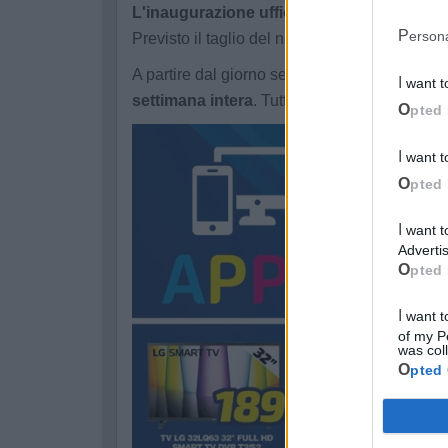
L'inaugurazione ufficiale della nuova se
Perso
Previsto il taglio del nastro, la benedizione 
A partire dal giorno seguente porte aperte a t
I want 
settimana intera
. Tutte le offerte sono consu
Opted 
I want 
Opted 
I want to opt-out of processing my Personal Data for Targeted
Advertis
Opted 
I want to opt-out of Collection, Use, Retention, Sale, and/or Sharing
of my P
was col
Opted