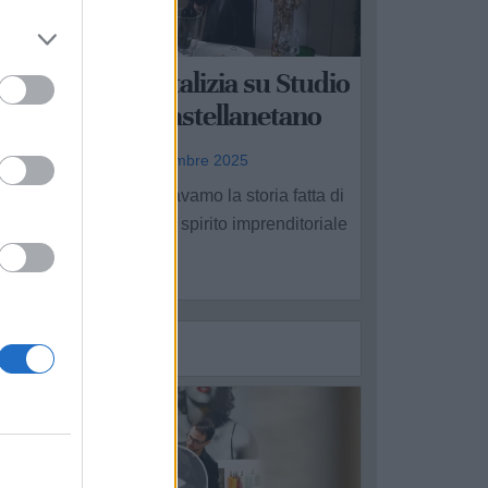
UBBLICITÀ REDAZIONALE
a tradizione natalizia su Studio
perto con un castellanetano
a Redazione - gio 18 dicembre 2025
olo un anno fa raccontavamo la storia fatta di
assione, competenza e spirito imprenditoriale
.
1