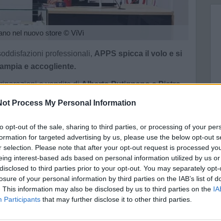
tano nel nuovo store
© ViVi
soddisfazioni professionali,
APPS spicca il volo e si
 ampia e accogliente.
 riparazioni e vendita di
Alberto Putignano e Pietro
accoglierà vecchi e nuovi clienti sempre via
ot Process My Personal Information
n maggiori servizi, esposizioni più ampie e un
to opt-out of the sale, sharing to third parties, or processing of your per
formation for targeted advertising by us, please use the below opt-out s
 continuerà a offrire servizi di assistenza e
r selection. Please note that after your opt-out request is processed y
 Apple), tablet, smartphone, stampanti e tv. Sarà ancora
eing interest-based ads based on personal information utilized by us or
ad, Vodafone e Ho e proporrà in vendita smartphone,
disclosed to third parties prior to your opt-out. You may separately opt-
tphone, toner cartucce.
losure of your personal information by third parties on the IAB’s list of
. This information may also be disclosed by us to third parties on the
IA
 Natile 32 sarà possibile pagare bollette di utenze,
Participants
that may further disclose it to other third parties.
iche su luce e gas.