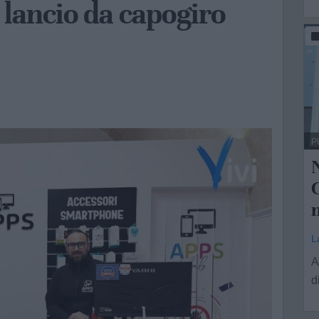
a lancio da capogiro
P
C
m
L
A
d