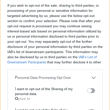
“Del Ponte” presenterà in una nuova veste
If you wish to opt-out of the sale, sharing to third parties, or
culinaria. Tradizione dunque che si mescola
processing of your personal or sensitive information for
all’innovazione.
targeted advertising by us, please use the below opt-out
section to confirm your selection. Please note that after your
E Francesco Valente tutto questo lo sa bene dato che la
opt-out request is processed you may continue seeing
interest-based ads based on personal information utilized by
vita e il lavoro nei ristoranti Del Ponte a Milano, non hanno
us or personal information disclosed to third parties prior to
cambiato la sua anima pugliese fatta di radici e tradizione.
your opt-out. You may separately opt-out of the further
disclosure of your personal information by third parties on the
Stessi ingredienti, del resto, che costituiscono i capisaldi
IAB’s list of downstream participants. This information may
della cucina italiana riconosciuta come Patrimonio
also be disclosed by us to third parties on the
IAB’s List of
Immateriale dell’Unesco nella sua globalità.
Downstream Participants
that may further disclose it to other
third parties.
Cosa bolle in pentola tra chef e brigata Del Ponte? Lo
Personal Data Processing Opt Outs
scopriremo sabato 20 dicembre a partire dalle ore 18.30 su
Italia Uno.
I want to opt-out of the Sharing of my
personal data.
Opted In
I want to opt-out of the Sale of my