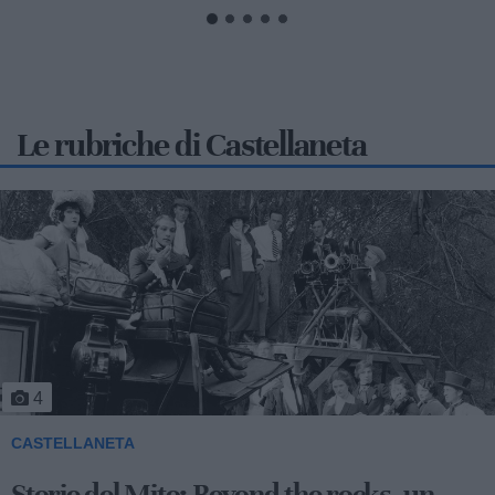
Le rubriche di Castellaneta
5
CASTELLANETA
Storie del Mito: Uno sceicco esuberante