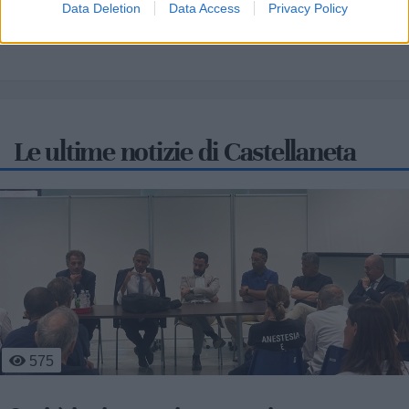
Data Deletion
Data Access
Privacy Policy
Le ultime notizie di Castellaneta
3
423