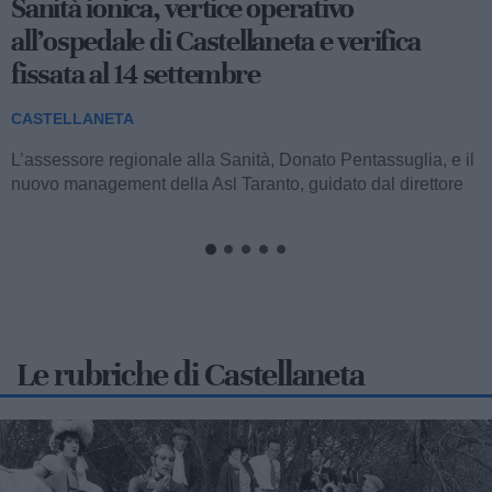
Lieto fine per "Piero": tartaruga salvata dai
bagnini di Castellaneta Marina
CASTELLANETA
Un esemplare di tartaruga Caretta caretta, simpaticamente
battezzato Piero, è stato tratto in salvo lungo il litorale di
Castellaneta Marina grazie...
Le rubriche di Castellaneta