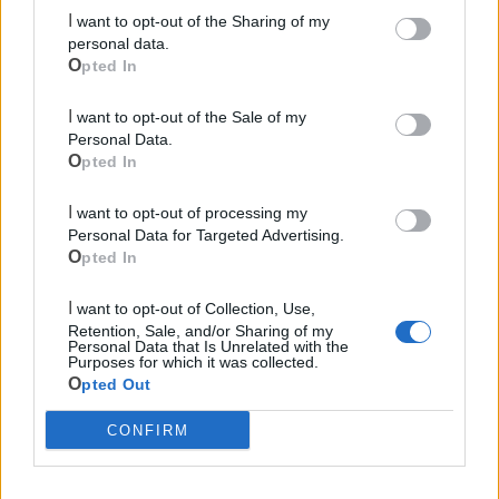
I want to opt-out of the Sharing of my
personal data.
Opted In
I want to opt-out of the Sale of my
Mondo CIA
Personal Data.
Opted In
I want to opt-out of processing my
Personal Data for Targeted Advertising.
Opted In
I want to opt-out of Collection, Use,
Retention, Sale, and/or Sharing of my
Personal Data that Is Unrelated with the
Purposes for which it was collected.
Opted Out
Cia Agricoltori Italiani | Puglia - Area Due
Mari
CONFIRM
Scopri tutte le notizie, gli eventi e la Web TV di Cia Puglia - Area
Due Mari