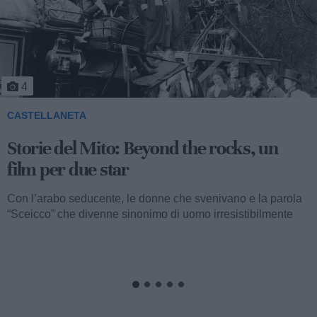
5
CASTELLANETA
Storie del Mito: Uno sceicco esuberante
Valentino fu consacrato attore internazionale, come abbiamo
visto, con il film “I quattro cavalieri dell’Apocalisse”. Così
cominciava...