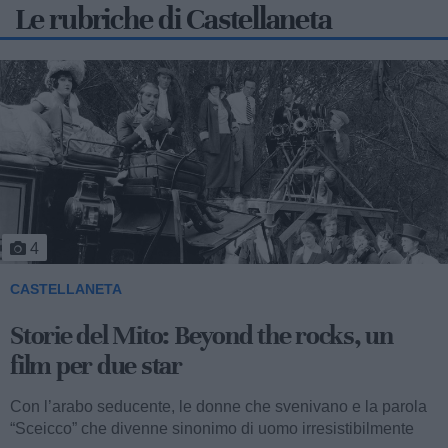
Le rubriche di Castellaneta
5
CASTELLANETA
Storie del Mito: Uno sceicco esuberante
Valentino fu consacrato attore internazionale, come abbiamo
visto, con il film “I quattro cavalieri dell’Apocalisse”. Così
cominciava...