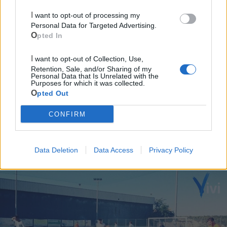
Cia Agricoltori Italiani | Puglia - Area Due
I want to opt-out of processing my
Personal Data for Targeted Advertising.
Mari
Opted In
Scopri tutte le notizie, gli eventi e la Web TV di Cia Puglia - Area
I want to opt-out of Collection, Use,
Due Mari
Retention, Sale, and/or Sharing of my
Personal Data that Is Unrelated with the
Purposes for which it was collected.
Opted Out
CONFIRM
Le ultime notizie di Castellaneta
Data Deletion
Data Access
Privacy Policy