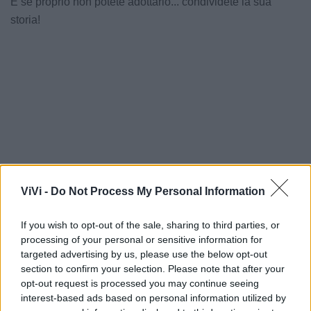
E se proprio non potete adottarlo... condividete la sua
storia!
Siria è una cagnolina di 5 mesi molto affettuosa e docile e
ViVi -
Do Not Process My Personal Information
a tratti ancora impaurita. Sarà una taglia medio contenuta e
verrà affidata microchippata e vaccinata.
If you wish to opt-out of the sale, sharing to third parties, or
processing of your personal or sensitive information for
targeted advertising by us, please use the below opt-out
Le notizie del giorno sul tuo smartphone
section to confirm your selection. Please note that after your
Ricevi gratuitamente ogni giorno le notizie della tua
opt-out request is processed you may continue seeing
città direttamente sul tuo smartphone. Scarica Telegram
interest-based ads based on personal information utilized by
e
clicca qui