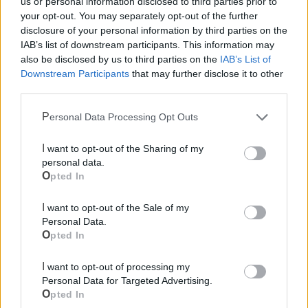
us or personal information disclosed to third parties prior to
your opt-out. You may separately opt-out of the further
disclosure of your personal information by third parties on the
IAB’s list of downstream participants. This information may
LE INFO UTILI DI CASTELLANETA
also be disclosed by us to third parties on the
IAB’s List of
Downstream Participants
that may further disclose it to other
Farmacia di turno
third parties.
Personal Data Processing Opt Outs
Cimitero
I want to opt-out of the Sharing of my
personal data.
Ufficio Postale
Opted In
Guardia Medica
I want to opt-out of the Sale of my
Personal Data.
Opted In
Canile
I want to opt-out of processing my
Personal Data for Targeted Advertising.
Polizia Locale
Opted In