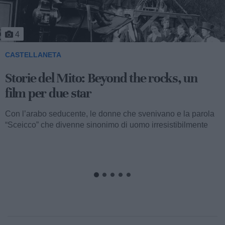
5
CASTELLANETA
Storie del Mito: Uno sceicco esuberante
Valentino fu consacrato attore internazionale, come abbiamo
visto, con il film “I quattro cavalieri dell’Apocalisse”. Così
cominciava...