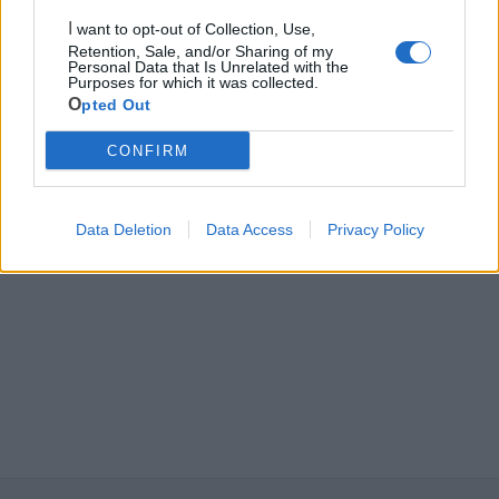
Pubblica illuminazione
I want to opt-out of Collection, Use,
Retention, Sale, and/or Sharing of my
Personal Data that Is Unrelated with the
Purposes for which it was collected.
Ecocentro e rifiuti
Opted Out
CONFIRM
Data Deletion
Data Access
Privacy Policy