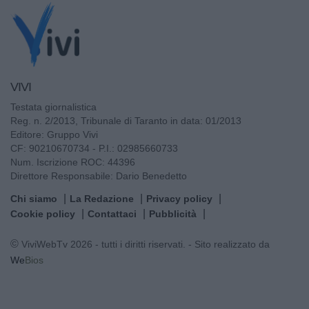
VIVI
Testata giornalistica
Reg. n. 2/2013, Tribunale di Taranto in data: 01/2013
Editore: Gruppo Vivi
CF: 90210670734 - P.I.: 02985660733
Num. Iscrizione ROC: 44396
Direttore Responsabile: Dario Benedetto
Chi siamo
La Redazione
Privacy policy
Cookie policy
Contattaci
Pubblicità
© ViviWebTv 2026 - tutti i diritti riservati. - Sito realizzato da
We
Bios