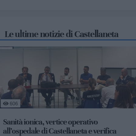
Le ultime notizie di Castellaneta
3
475
Lieto fine per "Piero": tartaruga salvata dai
bagnini di Castellaneta Marina