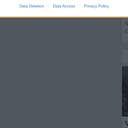
o
Data Deletion
Data Access
Privacy Policy
L
N
C
C
V