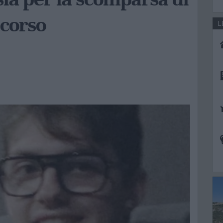
 corso
L