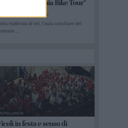
perativa di "Appia Bike Tour"
a Redazione - ven 31 luglio
ella mattinata di ieri, l’aula consiliare del
omune ...
ASTELLANETA
icoli in festa e senso di