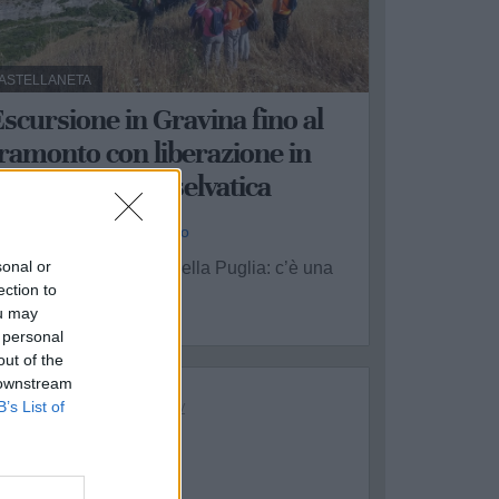
ASTELLANETA
scursione in Gravina fino al
ramonto con liberazione in
atura di fauna selvatica
a Redazione - ven 31 luglio
sonal or
n tramonto nel ventre della Puglia: c’è una
ection to
uova escursione ...
ou may
 personal
out of the
 downstream
B’s List of