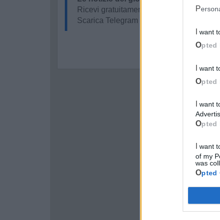
Perso
Ricevi gratuitamente ogni giorno le notizi
Scarica Telegram e
clicca qui
I want 
Opted 
I want 
Opted 
I want to opt-out of processing my Personal Data for Targeted
Advertis
Opted 
I want to opt-out of Collection, Use, Retention, Sale, and/or Sharing
of my P
was col
Opted