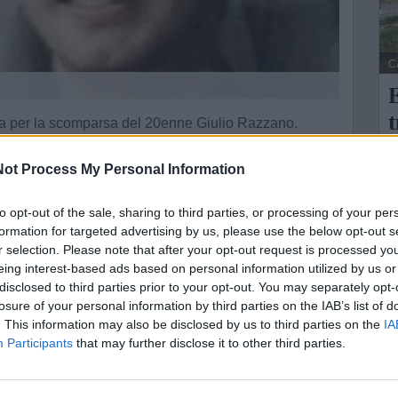
C
E
t
ta per la scomparsa del 20enne Giulio Razzano.
n
casa sua nel primo pomeriggio di oggi e da quel
ot Process My Personal Information
L
 e occhi verdi. Poco prima di allontanarsi indossava un
to opt-out of the sale, sharing to third parties, or processing of your per
U
formation for targeted advertising by us, please use the below opt-out s
n
r selection. Please note that after your opt-out request is processed y
anno avviato le ricerche.
eing interest-based ads based on personal information utilized by us or
disclosed to third parties prior to your opt-out. You may separately opt-
hiamare al 333 4149761.
losure of your personal information by third parties on the IAB’s list of
. This information may also be disclosed by us to third parties on the
IA
 contenuto il più possibile affinché al più presto
Participants
that may further disclose it to other third parties.
miglia del nostro giovane concittadino.
ne