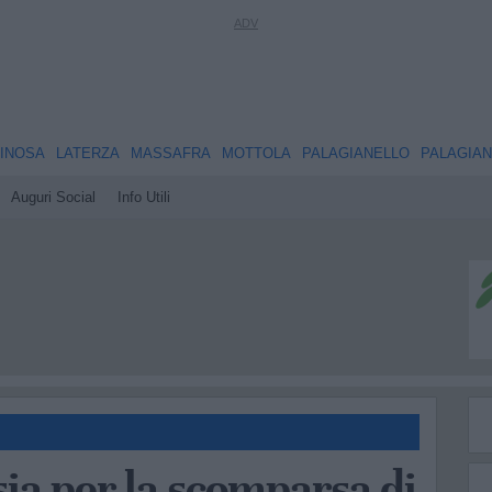
INOSA
LATERZA
MASSAFRA
MOTTOLA
PALAGIANELLO
PALAGIA
Auguri Social
Info Utili
sia per la scomparsa di