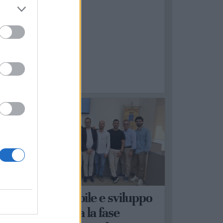
ASTELLANETA
obilità sostenibile e sviluppo
erritoriale: al via la fase