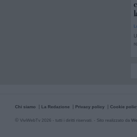
L
U
r
Chi siamo
La Redazione
Privacy policy
Cookie polic
© ViviWebTv 2026 - tutti i diritti riservati. - Sito realizzato da
W