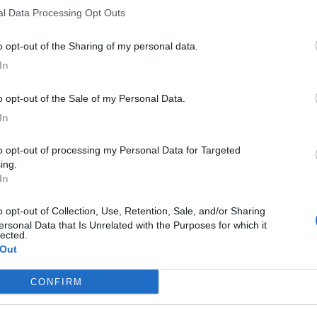
nal Data Processing Opt Outs
e della tua città direttamente sul tuo smartphone.
to opt-out of the Sharing of my personal data.
In
to opt-out of the Sale of my Personal Data.
In
ing.
In
ersonal Data that Is Unrelated with the Purposes for which it
lected.
 Out
C
M
CONFIRM
t