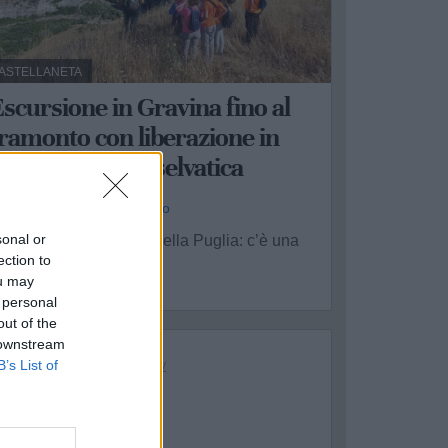
ASTELLANETA
scursione in Gravina fino al
ramonto con liberazione in
atura di fauna selvatica
a Redazione - ven 31 luglio
sonal or
n tramonto nel ventre della Puglia: c’è una
ection to
uova escursione ...
ou may
 personal
out of the
 downstream
B’s List of