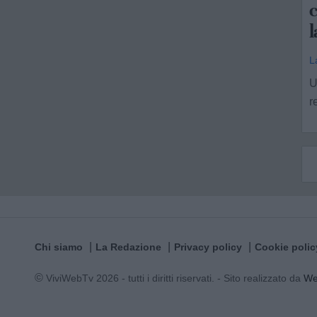
L
U
r
Chi siamo
La Redazione
Privacy policy
Cookie polic
© ViviWebTv 2026 - tutti i diritti riservati. - Sito realizzato da
W