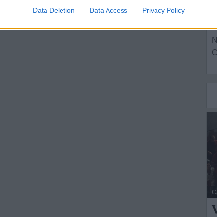
o
Data Deletion
Data Access
Privacy Policy
L
N
C
C
V