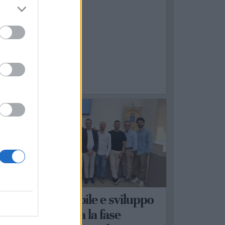
ASTELLANETA
obilità sostenibile e sviluppo
erritoriale: al via la fase