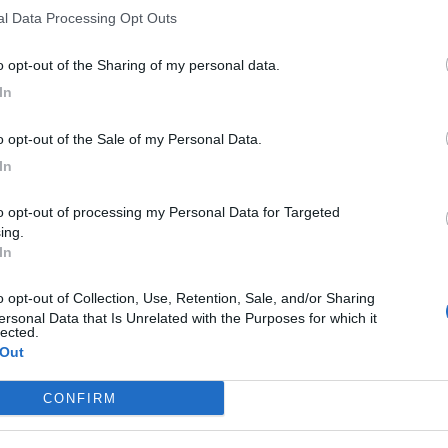
nal Data Processing Opt Outs
ibilità gratuita di passerelle, ombrelloni, sedie
to opt-out of the Sharing of my personal data.
ssibili, spogliatoio, sedie Job e sedie galleggianti.
In
za ai bagnanti ed è classificata come zona
l pubblico sono fissate quotidianamente dalle 9 alle 13
to opt-out of the Sale of my Personal Data.
In
ella pianificazione delle attività turistiche del comune
sibilità dei servizi balneari sul litorale di Castellaneta
ing.
In
ne
ersonal Data that Is Unrelated with the Purposes for which it
e della tua città direttamente sul tuo smartphone.
lected.
 Out
C
M
CONFIRM
t