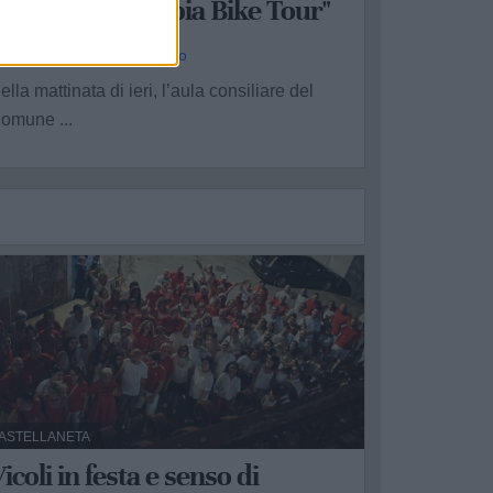
perativa di "Appia Bike Tour"
a Redazione - ven 31 luglio
ella mattinata di ieri, l’aula consiliare del
omune ...
ASTELLANETA
icoli in festa e senso di