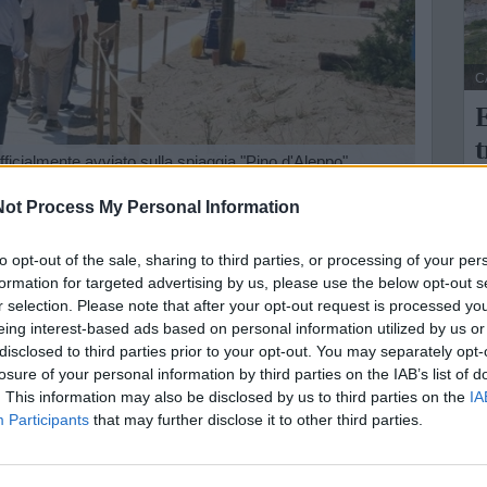
C
E
t
 ufficialmente avviato sulla spiaggia "Pino d'Aleppo"
n
 stato ufficialmente avviato sulla spiaggia "Pino
ot Process My Personal Information
L
to opt-out of the sale, sharing to third parties, or processing of your per
U
secutiva su disposizione dell'amministrazione comunale,
formation for targeted advertising by us, please use the below opt-out s
n
di barriere architettoniche, strutturato per l'utilizzo da
r selection. Please note that after your opt-out request is processed y
eing interest-based ads based on personal information utilized by us or
a.
disclosed to third parties prior to your opt-out. You may separately opt-
 il sindaco di Castellaneta Giambattista Di Pippa,
losure of your personal information by third parties on the IAB’s list of
. This information may also be disclosed by us to third parties on the
IA
o, il consigliere regionale Giuseppe Fischetti, in
Participants
that may further disclose it to other third parties.
 Puglia Antonio Decaro, e Pasquale Marinelli per
e persone con disabilità. Erano inoltre presenti i
ce Blu, Khaalesi, Circolo Velico Vega e Lega Navale