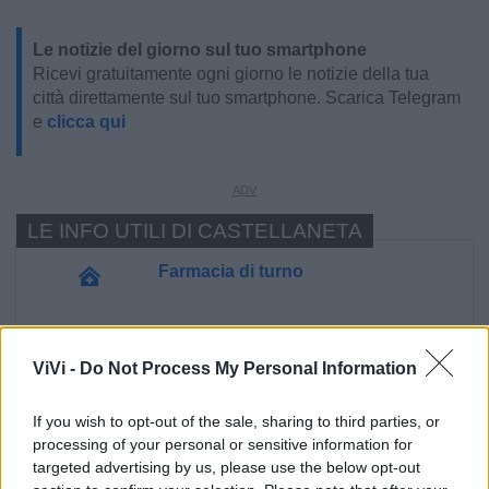
Le notizie del giorno sul tuo smartphone
Ricevi gratuitamente ogni giorno le notizie della tua
città direttamente sul tuo smartphone. Scarica Telegram
e
clicca qui
LE INFO UTILI DI CASTELLANETA
Farmacia di turno
Cimitero
ViVi -
Do Not Process My Personal Information
Ufficio Postale
If you wish to opt-out of the sale, sharing to third parties, or
processing of your personal or sensitive information for
Guardia Medica
targeted advertising by us, please use the below opt-out