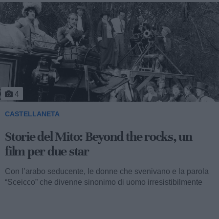
5
CASTELLANETA
Storie del Mito: Uno sceicco esuberante
Valentino fu consacrato attore internazionale, come abbiamo
visto, con il film “I quattro cavalieri dell’Apocalisse”. Così
cominciava...