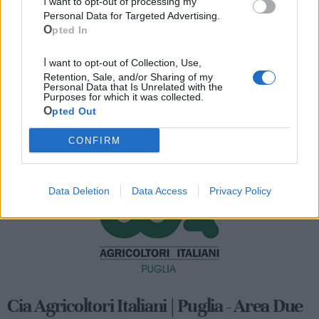
I want to opt-out of processing my
Personal Data for Targeted Advertising.
Opted In
I want to opt-out of Collection, Use,
Retention, Sale, and/or Sharing of my
Personal Data that Is Unrelated with the
Purposes for which it was collected.
Opted Out
Mondo CIA
CONFIRM
Data Deletion
Data Access
Privacy Policy
Cia Agricoltori Italiani | Puglia - Area Due