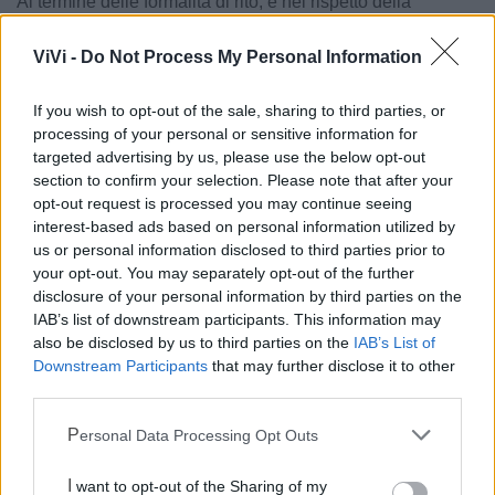
Al termine delle formalità di rito, e nel rispetto della
presunzione di innocenza fino a sentenza definitiva,
ViVi -
Do Not Process My Personal Information
l’uomo è stato condotto nella casa circondariale di Taranto,
su disposizione dell’autorità giudiziaria.
If you wish to opt-out of the sale, sharing to third parties, or
processing of your personal or sensitive information for
Le notizie del giorno sul tuo smartphone
targeted advertising by us, please use the below opt-out
Ricevi gratuitamente ogni giorno le notizie della tua
section to confirm your selection. Please note that after your
città direttamente sul tuo smartphone. Scarica Telegram
opt-out request is processed you may continue seeing
e
clicca qui
interest-based ads based on personal information utilized by
us or personal information disclosed to third parties prior to
your opt-out. You may separately opt-out of the further
disclosure of your personal information by third parties on the
IAB’s list of downstream participants. This information may
also be disclosed by us to third parties on the
IAB’s List of
Downstream Participants
that may further disclose it to other
third parties.
Personal Data Processing Opt Outs
I want to opt-out of the Sharing of my