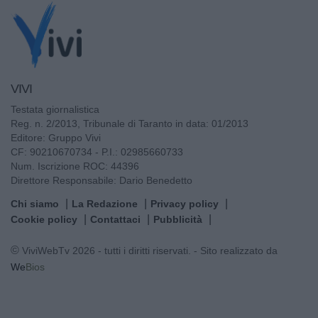
VIVI
Testata giornalistica
Reg. n. 2/2013, Tribunale di Taranto in data: 01/2013
Editore: Gruppo Vivi
CF: 90210670734 - P.I.: 02985660733
Num. Iscrizione ROC: 44396
Direttore Responsabile: Dario Benedetto
Chi siamo
La Redazione
Privacy policy
Cookie policy
Contattaci
Pubblicità
© ViviWebTv 2026 - tutti i diritti riservati. - Sito realizzato da
We
Bios