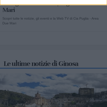
Cia Agricoltori Italiani | Puglia - Area Due
Mari
Scopri tutte le notizie, gli eventi e la Web TV di Cia Puglia - Area
Due Mari
Le ultime notizie di Ginosa