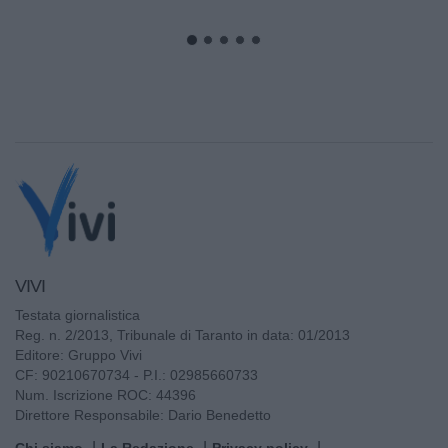
del progetto "Appia Bike...
VIVI
Testata giornalistica
Reg. n. 2/2013, Tribunale di Taranto in data: 01/2013
Editore: Gruppo Vivi
CF: 90210670734 - P.I.: 02985660733
Num. Iscrizione ROC: 44396
Direttore Responsabile: Dario Benedetto
Chi siamo
La Redazione
Privacy policy