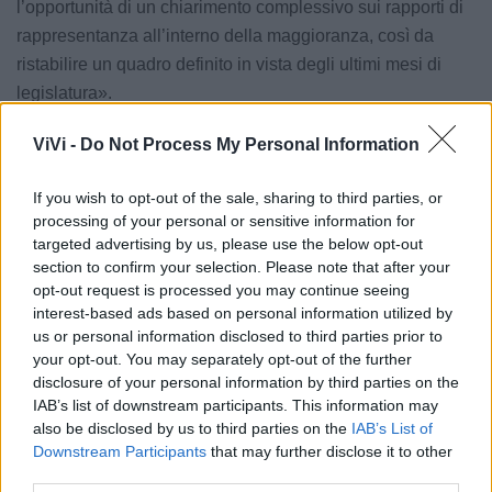
l’opportunità di un chiarimento complessivo sui rapporti di
rappresentanza all’interno della maggioranza, così da
ristabilire un quadro definito in vista degli ultimi mesi di
legislatura».
Una bella gatta da pelare per il sindaco Frigiola che ora
ViVi -
Do Not Process My Personal Information
avrà solo una settimana di tempo per partorire una
If you wish to opt-out of the sale, sharing to third parties, or
decisione ufficiale: «Le determinazioni del sindaco - ha
processing of your personal or sensitive information for
chiarito il gruppo Con - ci verranno comunicate entro una
targeted advertising by us, please use the below opt-out
settimana nel corso di un nuovo incontro tra le parti».
section to confirm your selection. Please note that after your
opt-out request is processed you may continue seeing
interest-based ads based on personal information utilized by
Le notizie del giorno sul tuo smartphone
us or personal information disclosed to third parties prior to
Ricevi gratuitamente ogni giorno le notizie della tua
your opt-out. You may separately opt-out of the further
città direttamente sul tuo smartphone. Scarica Telegram
disclosure of your personal information by third parties on the
e
clicca qui
IAB’s list of downstream participants. This information may
also be disclosed by us to third parties on the
IAB’s List of
Downstream Participants
that may further disclose it to other
third parties.