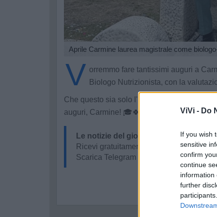
Aprile Carmine laurea magistrale come biologo-
V
orremmo fare tantissimi auguri a Car
Biologo Nutrizionista, con la valutazi
Che questo sia solo l'inizio di un lungo camm
ViVi -
Do N
auguri, Carmine! 🎓🍀❤️
If you wish 
Le notizie del giorno sul tuo smartpho
sensitive in
Ricevi gratuitamente ogni giorno le notizi
confirm you
Scarica Telegram e
clicca qui
continue se
information 
further disc
participants
Downstream 