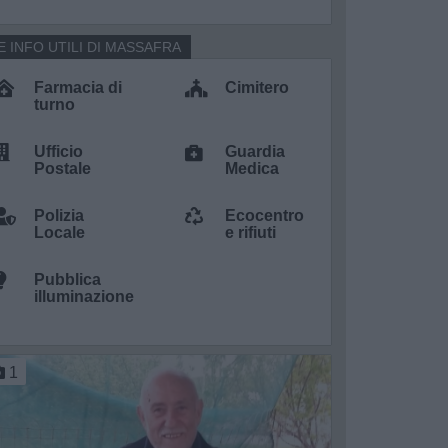
E INFO UTILI DI MASSAFRA
Farmacia di
Cimitero
turno
Ufficio
Guardia
Postale
Medica
Polizia
Ecocentro
Locale
e rifiuti
Pubblica
illuminazione
1