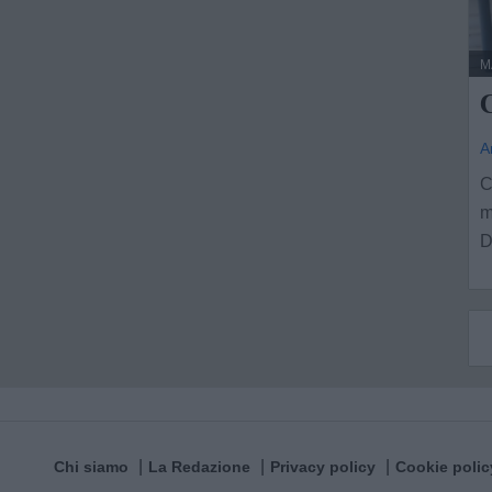
M
C
A
C
m
D
Chi siamo
La Redazione
Privacy policy
Cookie polic