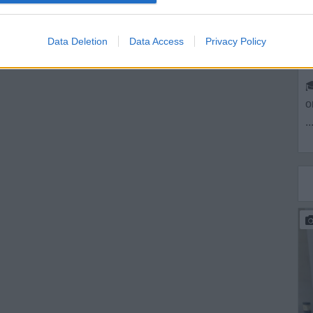
Data Deletion
Data Access
Privacy Policy
G

o
..