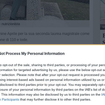
 nutrizionista
M
mine Aprile per la sua seconda laurea magistrale come
one di 110 e lode.
S
ino verso la realizzazione dei suoi sogni. Tantissimi
M
ot Process My Personal Information
A
to opt-out of the sale, sharing to third parties, or processing of your per
d
ne
formation for targeted advertising by us, please use the below opt-out s
e della tua città direttamente sul tuo smartphone.
a
r selection. Please note that after your opt-out request is processed y
eing interest-based ads based on personal information utilized by us or
disclosed to third parties prior to your opt-out. You may separately opt-
losure of your personal information by third parties on the IAB’s list of
. This information may also be disclosed by us to third parties on the
IA
Participants
that may further disclose it to other third parties.