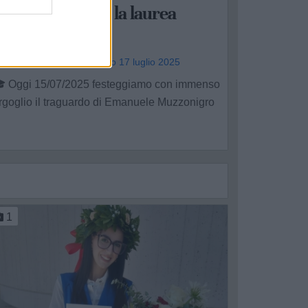
Muzzonigro per la laurea
magistrale
ianfranco Muzzonigro - gio 17 luglio 2025
 Oggi 15/07/2025 festeggiamo con immenso
rgoglio il traguardo di Emanuele Muzzonigro
.
1