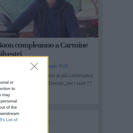
ASSAFRA
Buon compleanno a Carmine
ilvestri
assimo Pavone - mer 16 luglio 2025
uguri di buon compleanno al più carismatico
sonal or
ei presidenti, Carmine Silvestri, per i suoi 77
ection to
nni! È ...
ou may
 personal
out of the
 downstream
B’s List of