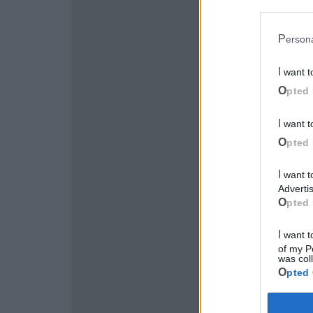
Perso
I want 
Opted 
I want 
Opted 
I want to opt-out of processing my Personal Data for Targeted
Advertis
Opted 
I want to opt-out of Collection, Use, Retention, Sale, and/or Sharing
of my P
was col
Opted