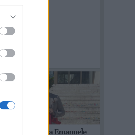
1
ASSAFRA
Congratulazioni a Emanuele