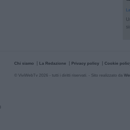
La
U
si
Chi siamo
La Redazione
Privacy policy
Cookie polic
© ViviWebTv 2026 - tutti i diritti riservati. - Sito realizzato da
We
3