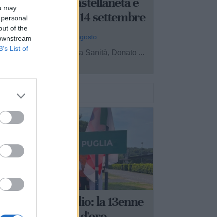
ll’ospedale di Castellaneta e
ou may
erifica fissata al 14 settembre
 personal
out of the
 Redazione - oggi, gio 6 agosto
 downstream
B’s List of
assessore regionale alla Sanità, Donato ...
4
ASSAFRA
assafra sul podio: la 13enne
rancesca Nitti è d'oro