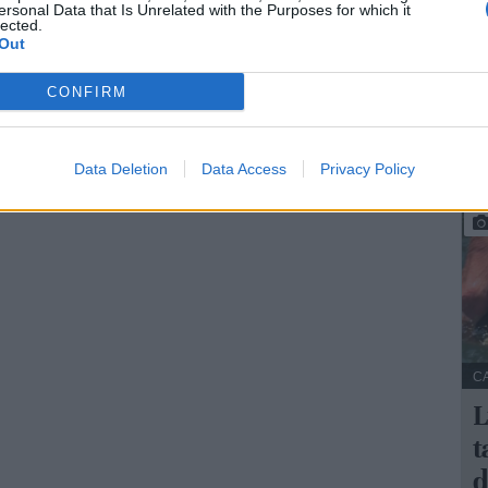
ersonal Data that Is Unrelated with the Purposes for which it
lected.
La
Out
A 
CONFIRM
m
Se
Data Deletion
Data Access
Privacy Policy
C
L
t
d