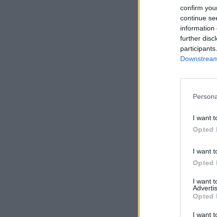
confirm you
continue se
information 
further disc
participants
Downstream 
Persona
I want t
Opted 
I want t
Opted 
I want 
Advertis
Opted 
I want t