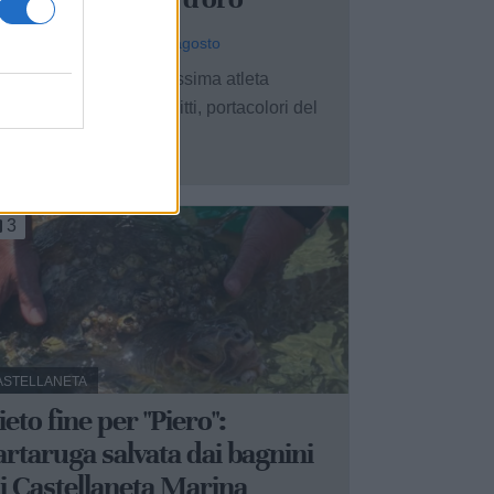
 Redazione - oggi, gio 6 agosto
soli 13 anni, la giovanissima atleta
assafrese Francesca Nitti, portacolori del
ttore Giovanile ...
3
ASTELLANETA
ieto fine per "Piero":
artaruga salvata dai bagnini
i Castellaneta Marina