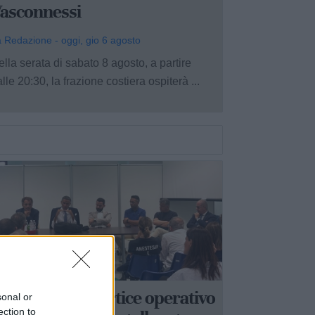
asconnessi
 Redazione - oggi, gio 6 agosto
lla serata di sabato 8 agosto, a partire
lle 20:30, la frazione costiera ospiterà ...
ASTELLANETA
anità ionica, vertice operativo
sonal or
ection to