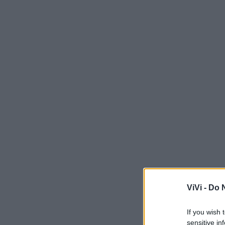
ViVi -
Do N
If you wish 
sensitive in