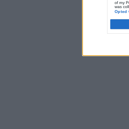
of my P
was col
Opted 