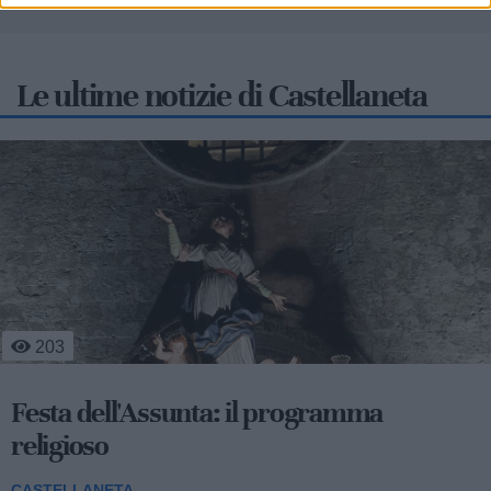
Le ultime notizie di Castellaneta
336
Centro storico in festa per san Domenico
tra celebrazioni religiose, sport e musica
popolare