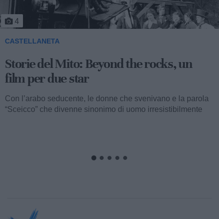
5
CASTELLANETA
Storie del Mito: Uno sceicco esuberante
Valentino fu consacrato attore internazionale, come abbiamo
visto, con il film “I quattro cavalieri dell’Apocalisse”. Così
cominciava...