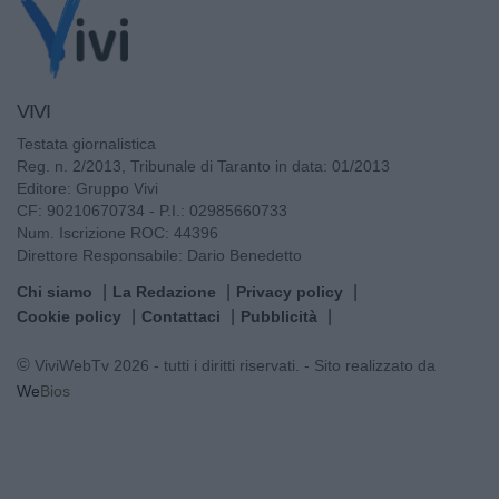
VIVI
Testata giornalistica
Reg. n. 2/2013, Tribunale di Taranto in data: 01/2013
Editore: Gruppo Vivi
CF: 90210670734 - P.I.: 02985660733
Num. Iscrizione ROC: 44396
Direttore Responsabile: Dario Benedetto
Chi siamo
La Redazione
Privacy policy
Cookie policy
Contattaci
Pubblicità
© ViviWebTv 2026 - tutti i diritti riservati. - Sito realizzato da
We
Bios