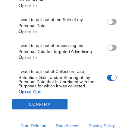
Opted In
Mondo CIA
I want to opt-out of the Sale of my
Personal Data.
Opted In
I want to opt-out of processing my
Personal Data for Targeted Advertising.
Opted In
I want to opt-out of Collection, Use,
Retention, Sale, and/or Sharing of my
Personal Data that Is Unrelated with the
Cia Agricoltori Italiani | Puglia - Area Due
Purposes for which it was collected.
Mari
Opted Out
Scopri tutte le notizie, gli eventi e la Web TV di Cia Puglia - Area
CONFIRM
Due Mari
Data Deletion
Data Access
Privacy Policy