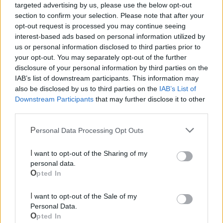
targeted advertising by us, please use the below opt-out
aperta al dialogo e alla responsabilità condivisa.
section to confirm your selection. Please note that after your
opt-out request is processed you may continue seeing
Il significato si amplia nel contesto dell’anno giubilare: la
interest-based ads based on personal information utilized by
benedizione impartita nel dicembre 2024 da papa
us or personal information disclosed to third parties prior to
Francesco ha segnato il motto del 2025 — pellegrini di
your opt-out. You may separately opt-out of the further
disclosure of your personal information by third parties on the
speranza e costruttori di pace — rendendo la festa di san
IAB’s list of downstream participants. This information may
Rocco un’occasione non solo religiosa ma di ispirazione
also be disclosed by us to third parties on the
IAB’s List of
universale.
Downstream Participants
that may further disclose it to other
third parties.
Le celebrazioni proseguiranno nei prossimi giorni festivi
Personal Data Processing Opt Outs
dedicati al patrono, secondo la tradizione di Palagiano.
I want to opt-out of the Sharing of my
Le notizie del giorno sul tuo smartphone
personal data.
Ricevi gratuitamente ogni giorno le notizie della tua
Opted In
città direttamente sul tuo smartphone. Scarica Telegram
e
clicca qui
I want to opt-out of the Sale of my
Personal Data.
Opted In