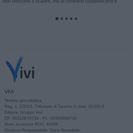
non riescono a scalfire, ma al contrario custodiscono e
alimentano fino al momento perfetto...
VIVI
Testata giornalistica
Reg. n. 2/2013, Tribunale di Taranto in data: 01/2013
Editore: Gruppo Vivi
CF: 90210670734 - P.I.: 02985660733
Num. Iscrizione ROC: 44396
Direttore Responsabile: Dario Benedetto