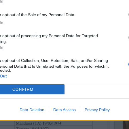
In
T
to opt-out of the Sale of my Personal Data.
S
In
r
L
ing.
In
S
a
ersonal Data that Is Unrelated with the Purposes for which it
lected.
 Out
CONFIRM
Data Deletion
Data Access
Privacy Policy