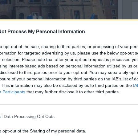
ot Process My Personal Information
to opt-out of the sale, sharing to third parties, or processing of your per
o: si vota il 14 giugno per il rinnovo di 12 consiglieri
formation for targeted advertising by us, please use the below opt-out s
r selection. Please note that after your opt-out request is processed y
sano, lo ricordiamo, resterà in carica.
eing interest-based ads based on personal information utilized by us or
osinistra la proposta è doppia: la prima lista
disclosed to third parties prior to your opt-out. You may separately opt-
mette insieme Partito Democratico, Movimento 5 Stelle
losure of your personal information by third parties on the IAB’s list of
. This information may also be disclosed by us to third parties on the
IA
 di Taranto Piero Bitetti, invece, si presenta sotto il
Participants
that may further disclose it to other third parties.
nal Data Processing Opt Outs
to opt-out of the Sharing of my personal data.