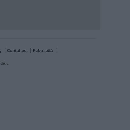
Le liste in campo e tutti i nomi dei candidati © ViVi
y
Contattaci
Pubblicità
e
Bios