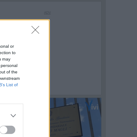
sonal or
ection to
ou may
 personal
out of the
 downstream
B’s List of