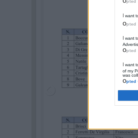
Opted 
I want 
Opted 
I want to opt-out of processing my Personal Data for Targeted
Advertis
Opted 
I want to opt-out of Collection, Use, Retention, Sale, and/or Sharing
of my P
was col
Opted