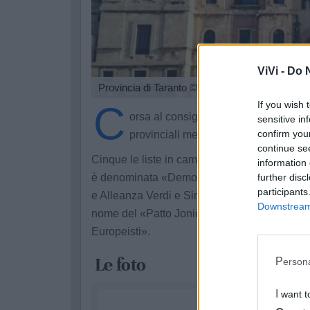
ViVi -
Do N
Provincia di Taranto
© Vivi
C
If you wish 
orsa al consiglio provinciale di Tarant
sensitive in
confirm you
provinciali mentre il presidente Palmi
continue se
Cinque le liste in campo. Tra le fila del centr
information 
è denominata «Democratici e progressisti», 
further disc
participants
e Alleanza Verdi e Sinistra. L'area del sindaco
Downstream 
nome del «Patto Jonico Riformisti ed
Europeisti».
Le foto
Perso
I want 