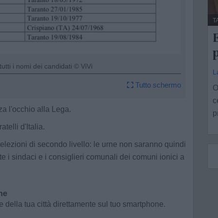
T
E
p
tutti i nomi dei candidati © ViVi
L
Tutto schermo
O
c
za l'occhio alla Lega.
p
elli d'Italia.
i elezioni di secondo livello: le urne non saranno quindi
e i sindaci e i consiglieri comunali dei comuni ionici a
ne
e della tua città direttamente sul tuo smartphone.