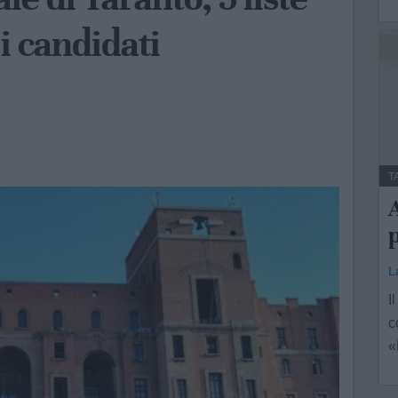
 i candidati
T
A
p
L
I
c
«