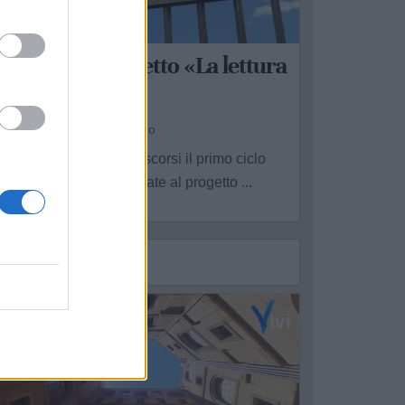
ARANTO
i chiude il progetto «La lettura
ende liberi»
a Redazione - sab 6 giugno
i è concluso nei giorni scorsi il primo ciclo
nnuale delle attività legate al progetto ...
5