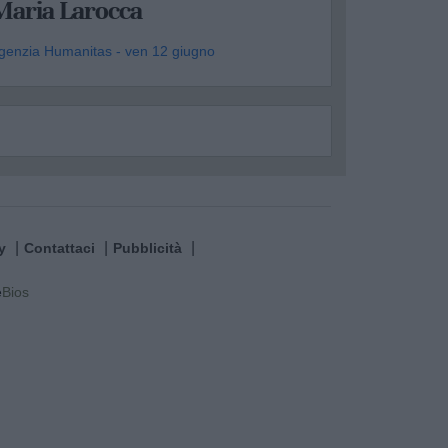
Maria Larocca
genzia Humanitas - ven 12 giugno
y
Contattaci
Pubblicità
e
Bios