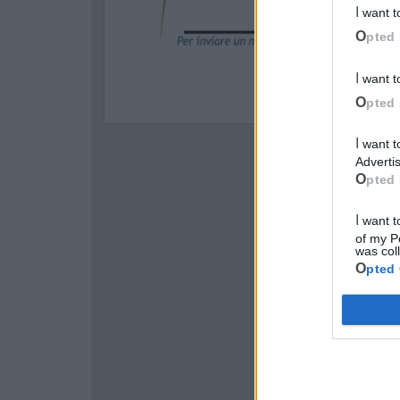
I want 
Opted 
I want 
Opted 
I want to opt-out of processing my Personal Data for Targeted
Advertis
Opted 
I want to opt-out of Collection, Use, Retention, Sale, and/or Sharing
of my P
was col
Opted