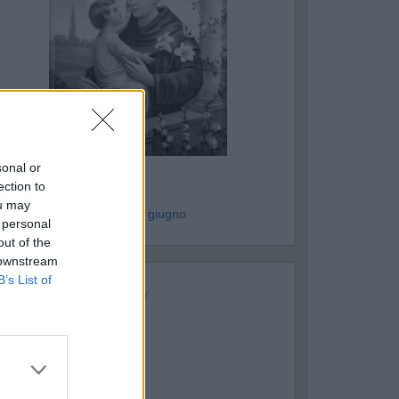
ASTELLANETA
sonal or
ntonio Miulli
ection to
ou may
genzia Humanitas - mar 9 giugno
 personal
out of the
 downstream
B’s List of