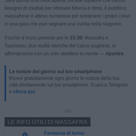
Sarà quindi una sfida aperta, tra due squadre che hanno
bisogno di risultati per ritrovare fiducia e ritmo. Il pubblico
massafrese è atteso numeroso per sostenere i propri colori
in una gara che può segnare una svolta nella stagione.
Fischio d’inizio previsto per le
15:30
: Massafra e
Taurisano, due realtà storiche del calcio pugliese, si
affronteranno con un solo obiettivo in mente —
ripartire
.
Le notizie del giorno sul tuo smartphone
Ricevi gratuitamente ogni giorno le notizie della tua
città direttamente sul tuo smartphone. Scarica Telegram
e
clicca qui
LE INFO UTILI DI MASSAFRA
Farmacia di turno