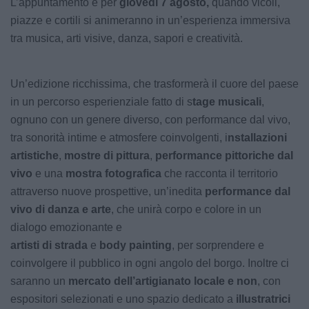
L’appuntamento è per
giovedì 7 agosto,
quando vicoli,
piazze e cortili si animeranno in un’esperienza immersiva
tra musica, arti visive, danza, sapori e creatività.
Un’edizione ricchissima, che trasformerà il cuore del paese
in un percorso esperienziale fatto di s
tage musicali
,
ognuno con un genere diverso, con performance dal vivo,
tra sonorità intime e atmosfere coinvolgenti, i
nstallazioni
artistiche
,
mostre di pittura
,
performance pittoriche dal
vivo
e una
mostra fotografica
che racconta il territorio
attraverso nuove prospettive, un’inedita
performance dal
vivo di danza e arte
, che unirà corpo e colore in un
dialogo emozionante e
artisti di strada
e
body painting
, per sorprendere e
coinvolgere il pubblico in ogni angolo del borgo. Inoltre ci
saranno un
mercato dell’artigianato locale e non
, con
espositori selezionati e uno spazio dedicato a
illustratrici