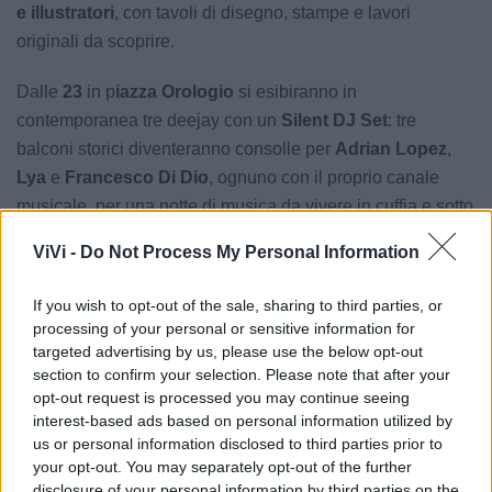
e illustratori
, con tavoli di disegno, stampe e lavori
originali da scoprire.
Dalle
23
in p
iazza Orologio
si esibiranno in
contemporanea tre deejay con un
Silent DJ Set
: tre
balconi storici diventeranno consolle per
Adrian Lopez
,
Lya
e
Francesco Di Dio
, ognuno con il proprio canale
musicale, per una notte di musica da vivere in cuffia e sotto
le stelle.
ViVi -
Do Not Process My Personal Information
L’esperienza sarà accompagnata da un’offerta
food
di
If you wish to opt-out of the sale, sharing to third parties, or
qualità, con stand e punti ristoro che valorizzano i sapori
processing of your personal or sensitive information for
del territorio.
targeted advertising by us, please use the below opt-out
section to confirm your selection. Please note that after your
Gi.Ri. d’Arte 2025
è realizzato con il contributo del
opt-out request is processed you may continue seeing
interest-based ads based on personal information utilized by
Comune di Ginosa
, in collaborazione con altre realtà
us or personal information disclosed to third parties prior to
associative locali, artisti, artigiani e il sostegno delle attività
your opt-out. You may separately opt-out of the further
del territorio.
L’ingresso è libero.
disclosure of your personal information by third parties on the