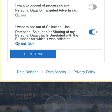
Cia Agricoltori Italiani | Puglia - Area Due
I want to opt-out of processing my
Mari
Personal Data for Targeted Advertising.
Opted In
Scopri tutte le notizie, gli eventi e la Web TV di Cia Puglia - Area
Due Mari
I want to opt-out of Collection, Use,
Retention, Sale, and/or Sharing of my
Personal Data that Is Unrelated with the
Purposes for which it was collected.
Opted Out
CONFIRM
Le ultime notizie di Castellaneta
Data Deletion
Data Access
Privacy Policy