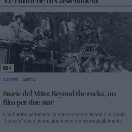
Le rubriche di Castellaneta
5
CASTELLANETA
Storie del Mito: Uno sceicco esuberante
Valentino fu consacrato attore internazionale, come abbiamo
visto, con il film “I quattro cavalieri dell’Apocalisse”. Così
cominciava...