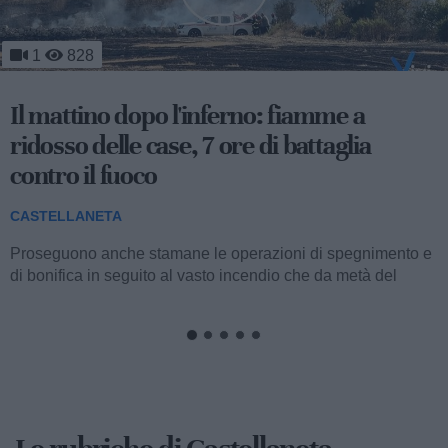
922
Il gran giorno della Far'nèdd: tutto sulla
sagra più lunga d'Italia
CASTELLANETA
Andrà in scena questa sera, a partire dalle 20 nel centro
storico di Castellaneta, la 21esima edizione della Sagra da
Far'nèdd'...