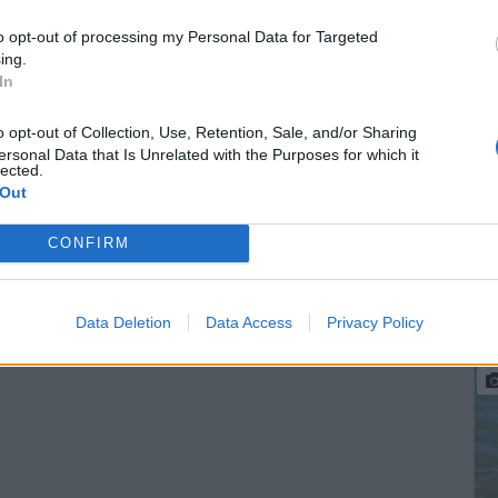
P
A
ing.
In
L
ersonal Data that Is Unrelated with the Purposes for which it
L
lected.
 Out
u
p
CONFIRM
Data Deletion
Data Access
Privacy Policy