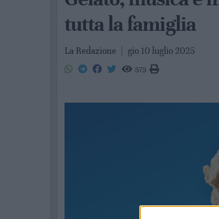
tutta la famiglia
La Redazione
|
gio 10 luglio 2025
575