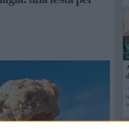
P
A
d
L
N
l