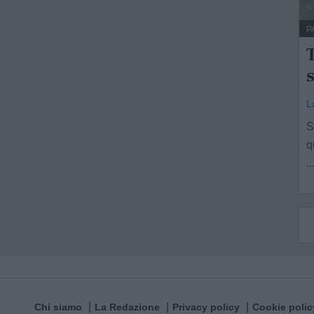
P
T
s
L
S
q
..
Chi siamo
La Redazione
Privacy policy
Cookie polic