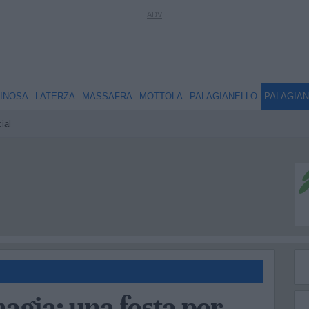
INOSA
LATERZA
MASSAFRA
MOTTOLA
PALAGIANELLO
PALAGIA
ial
agia: una festa per