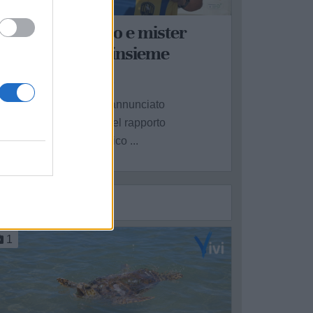
ALAGIANO
tletico Palagiano e mister
Marzano avanti insieme
a Redazione - mar 7 luglio
'Atletico Palagiano ha annunciato
fficialmente il rinnovo del rapporto
rofessionale con il tecnico ...
1