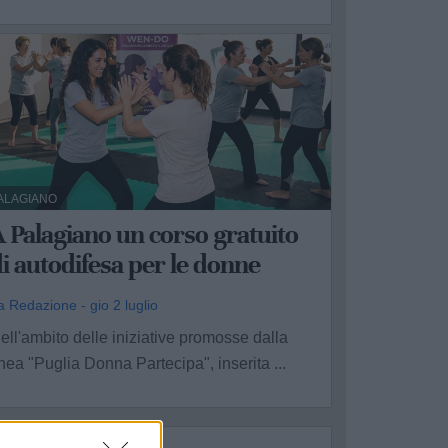
ALAGIANO
 Palagiano un corso gratuito
i autodifesa per le donne
a Redazione - gio 2 luglio
ell'ambito delle iniziative promosse dalla
inea "Puglia Donna Partecipa", inserita ...