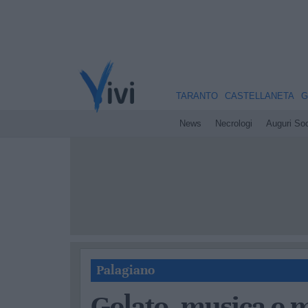
TARANTO
CASTELLANETA
G
News
Necrologi
Auguri Soc
Palagiano
Gelato, musica e m