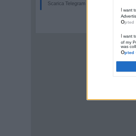
Scarica Telegram e
clicca qui
I want to opt-out of processing my Personal Data for Targeted
Advertis
Opted 
I want to opt-out of Collection, Use, Retention, Sale, and/or Sharing
of my P
was col
Opted