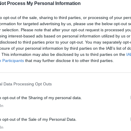
ot Process My Personal Information
to opt-out of the sale, sharing to third parties, or processing of your per
formation for targeted advertising by us, please use the below opt-out s
r selection. Please note that after your opt-out request is processed y
eing interest-based ads based on personal information utilized by us or
dalle
20:30
,
piazza Cesare Battisti
ospiterà il
Gelato
disclosed to third parties prior to your opt-out. You may separately opt-
lato artigianale. Una serata che unisce gusto,
losure of your personal information by third parties on the IAB’s list of
. This information may also be disclosed by us to third parties on the
IA
oli.
Participants
that may further disclose it to other third parties.
ri gelatieri della regione
, pronti a offrire al pubblico
sapori autentici del territorio e valorizzare il mestiere
nal Data Processing Opt Outs
. La serata sarà animata dalla
musica dal vivo
,
to opt-out of the Sharing of my personal data.
imazione, spettacoli di magia, mascotte, trucca
In
to opt-out of the Sale of my Personal Data.
ne
In
e della tua città direttamente sul tuo smartphone.