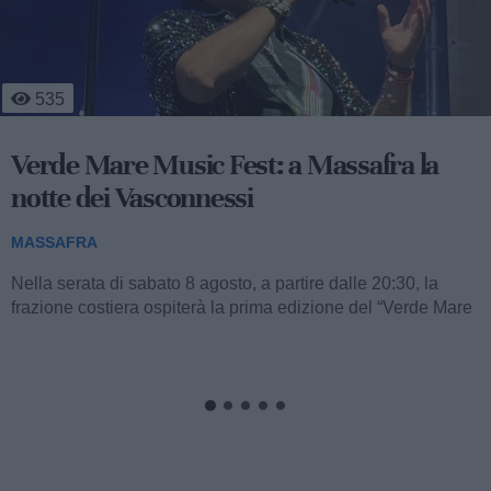
4
314
Massafra sul podio: la 13enne Francesca
Nitti è d'oro
MASSAFRA
A soli 13 anni, la giovanissima atleta massafrese Francesca
Nitti, portacolori del Settore Giovanile FITAV Regione
Puglia, ha conquistato una straordinaria...