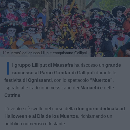
I “Muertos” del gruppo Lilliput conquistano Gallipoli
I
l
gruppo Lilliput di Massafra
ha riscosso un
grande
successo al Parco Gondar di Gallipoli
durante le
festività di Ognissanti
, con lo spettacolo
“Muertos”
,
ispirato alle tradizioni messicane dei
Mariachi
e delle
Catrine
.
L’evento si è svolto nel corso della
due giorni dedicata ad
Halloween e al Día de los Muertos
, richiamando un
pubblico numeroso e festante.