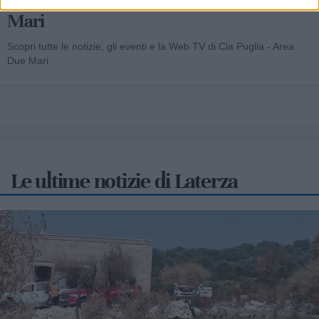
Mari
Scopri tutte le notizie, gli eventi e la Web TV di Cia Puglia - Area
Due Mari
Le ultime notizie di Laterza