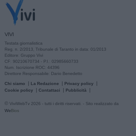
VIVI
Testata giornalistica
Reg. n. 2/2013, Tribunale di Taranto in data: 01/2013
Editore: Gruppo Vivi
CF: 90210670734 - P.I.: 02985660733
Num. Iscrizione ROC: 44396
Direttore Responsabile: Dario Benedetto
Chi siamo
La Redazione
Privacy policy
Cookie policy
Contattaci
Pubblicità
© ViviWebTv 2026 - tutti i diritti riservati. - Sito realizzato da
We
Bios