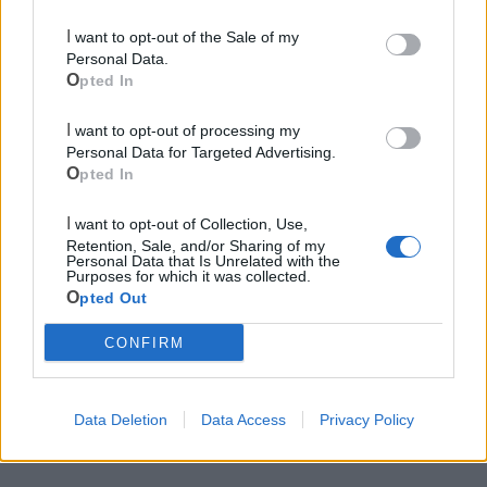
I want to opt-out of the Sale of my
Personal Data.
Opted In
I want to opt-out of processing my
Personal Data for Targeted Advertising.
Opted In
I want to opt-out of Collection, Use,
Cia Agricoltori Italiani | Puglia - Area Due
Retention, Sale, and/or Sharing of my
Mari
Personal Data that Is Unrelated with the
Purposes for which it was collected.
Opted Out
Scopri tutte le notizie, gli eventi e la Web TV di Cia Puglia - Area
Due Mari
CONFIRM
Data Deletion
Data Access
Privacy Policy