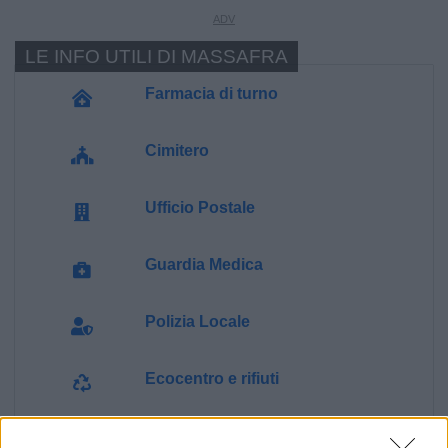
LE INFO UTILI DI MASSAFRA
Farmacia di turno
Cimitero
Ufficio Postale
Guardia Medica
Polizia Locale
Ecocentro e rifiuti
Pubblica illuminazione