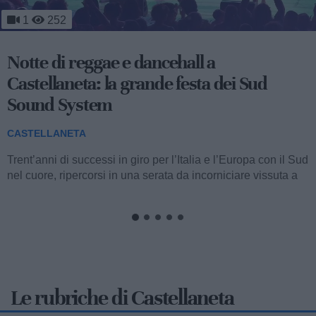
201
Nuova riduzione idrica per il Tarantino:
nel weekend calano le forniture dalla
Basilicata
CASTELLANETA
L’attenzione sull'approvvigionamento idrico nel Tarantino
resta alta: anche nel corso dell'ultimo fine settimana sono
state registrate nuove...
Le rubriche di Castellaneta