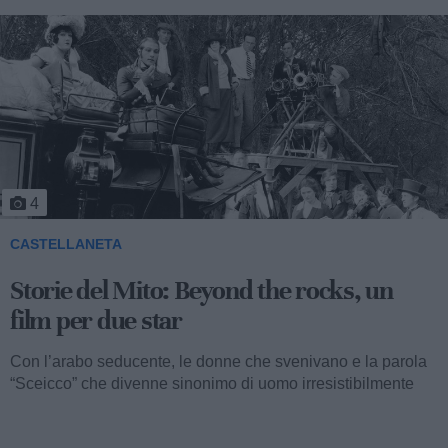
5
CASTELLANETA
Storie del Mito: Uno sceicco esuberante
Valentino fu consacrato attore internazionale, come abbiamo
visto, con il film “I quattro cavalieri dell’Apocalisse”. Così
cominciava...