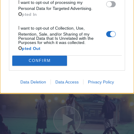
I want to opt-out of processing my
Mari
Personal Data for Targeted Advertising.
Opted In
Scopri tutte le notizie, gli eventi e la Web TV di Cia Puglia - Area
Due Mari
I want to opt-out of Collection, Use,
Retention, Sale, and/or Sharing of my
Personal Data that Is Unrelated with the
Purposes for which it was collected.
Opted Out
CONFIRM
Le ultime notizie di Castellaneta
Data Deletion
Data Access
Privacy Policy