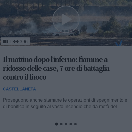
501
Il gran giorno della Far'nèdd: tutto sulla
sagra più lunga d'Italia
CASTELLANETA
Andrà in scena questa sera, a partire dalle 20 nel centro
storico di Castellaneta, la 21esima edizione della Sagra da
Far'nèdd'...