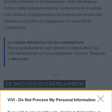
Rodolfo Valentino e di promuovere, nella prestigiosa
cornice delle istituzioni italiane, la memoria di un artista
che continua a rappresentare un simbolo universale del
cinema e un motivo di orgoglio per la comunità di
Castellaneta.
Le notizie del giorno sul tuo smartphone
Ricevi gratuitamente ogni giorno le notizie della tua
città direttamente sul tuo smartphone. Scarica Telegram
e
clicca qui
LE INFO UTILI DI CASTELLANETA
Farmacia di turno
ViVi -
Do Not Process My Personal Information
Cimitero